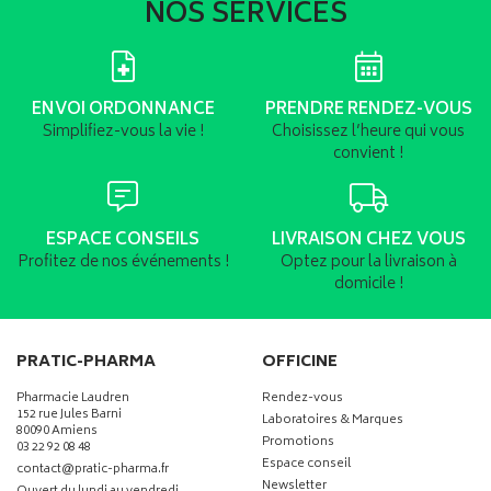
NOS SERVICES
ENVOI ORDONNANCE
PRENDRE RENDEZ-VOUS
Simplifiez-vous la vie !
Choisissez l’heure qui vous
convient !
ESPACE CONSEILS
LIVRAISON CHEZ VOUS
Profitez de nos événements !
Optez pour la livraison à
domicile !
PRATIC-PHARMA
OFFICINE
Pharmacie Laudren
Rendez-vous
152 rue Jules Barni
Laboratoires & Marques
80090 Amiens
Promotions
03 22 92 08 48
Espace conseil
-
-
contact
@
pratic-pharma.fr
Newsletter