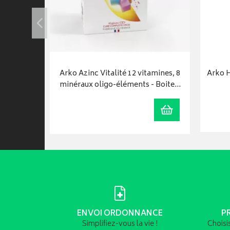
o
Arko Azinc Vitalité 12 vitamines, 8
Arko H
minéraux oligo-éléments - Boite…
Visualiser
Ajouter au panie
ENVOI ORDONNANCE
P
Simplifiez-vous la vie !
Choisi