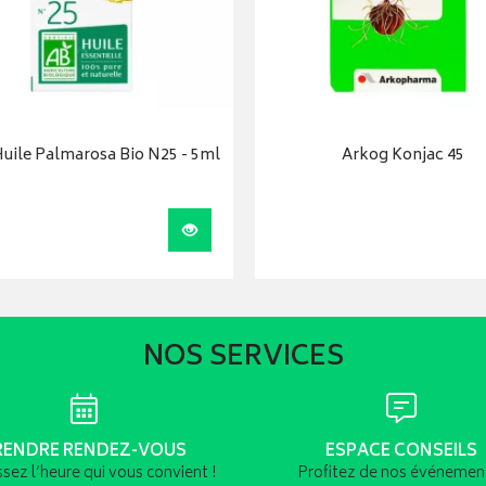
uile Palmarosa Bio N25 - 5ml
Arkog Konjac 45
r
Visualiser
NOS SERVICES
RENDRE RENDEZ-VOUS
ESPACE CONSEILS
ssez l’heure qui vous convient !
Profitez de nos événement