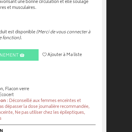
 favorisant une bonne circulation et elle soulage
res et musculaires.
uit est disponible
(Merci de vous connecter à
e fonction).
Ajouter à Ma liste
INEMENT
on, Flacon verre
 Ecocert
ion
: Déconseillé aux femmes enceintes et
 pas dépasser la dose journalière recommandée,
ceinte, Ne pas utiliser chez les épileptiques,
s
ON