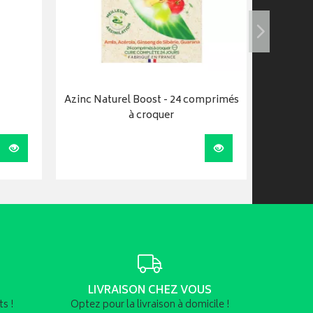
Azinc Naturel Boost - 24 comprimés
à croquer
Visualiser
Visualiser
LIVRAISON CHEZ VOUS
s !
Optez pour la livraison à domicile !