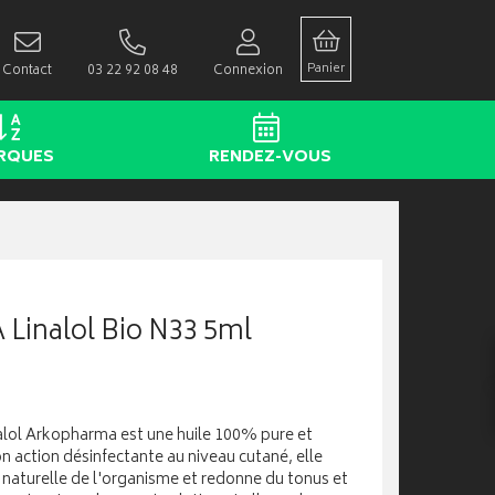
Panier
Contact
03 22 92 08 48
Connexion
RQUES
RENDEZ-VOUS
 Linalol Bio N33 5ml
inalol Arkopharma est une huile 100% pure et
 action désinfectante au niveau cutané, elle
naturelle de l'organisme et redonne du tonus et