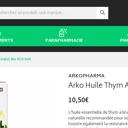
MENTS
PARAPHARMACIE
MA
inalol Bio N33 5ml
ARKOPHARMA
Arko Huile Thym A
10,50€
L'huile essentielle de thym à l
naturelle recommandée pour son
booste également la résistance 