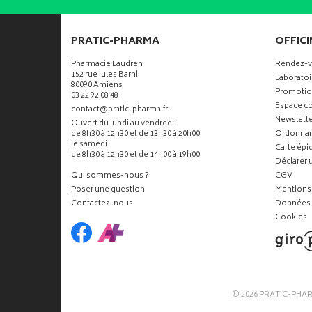
PRATIC-PHARMA
OFFICI
Pharmacie Laudren
Rendez-
152 rue Jules Barni
Laboratoi
80090 Amiens
Promotio
03 22 92 08 48
Espace co
-
-
contact
@
pratic-pharma.fr
Newslette
Ouvert du lundi au vendredi
de 8h30 à 12h30 et de 13h30 à 20h00
Ordonna
le samedi
Carte ép
de 8h30 à 12h30 et de 14h00 à 19h00
Déclarer u
Qui sommes-nous ?
CGV
Poser une question
Mentions 
Contactez-nous
Données 
Cookies
© 2026
PRATIC-PHA