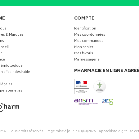
NE
COMPTE
vous
Identification
res & Marques
Mes coordonnées
ns
Mes commandes
nseil
Mon panier
r
Mes favoris
nce
Ma messagerie
idémiologique
PHARMACIE EN LIGNE AGRÉ
n effet indésirable
légales
personnelles
RMA
– Tous droits réservés – Page mise à jour le 03/08/2026 –
Apotekisto digitalise ce