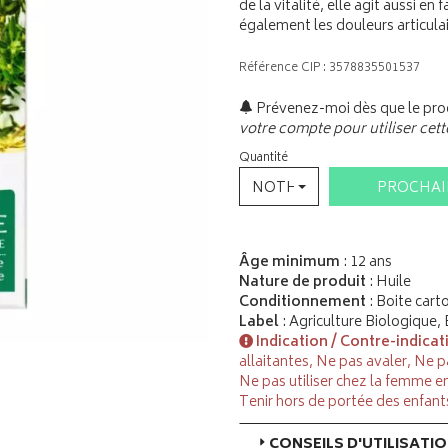
de la vitalité, elle agit aussi en
également les douleurs articulai
Référence CIP : 3578835501537
Prévenez-moi dès que le prod
votre compte pour utiliser cett
Quantité
NOTHING SELECTED
PROCHA
Âge minimum
: 12 ans
Nature de produit
: Huile
Conditionnement
: Boite cart
Label
: Agriculture Biologique,
Indication / Contre-indicat
allaitantes, Ne pas avaler, Ne
Ne pas utiliser chez la femme en
Tenir hors de portée des enfant
CONSEILS D'UTILISATI