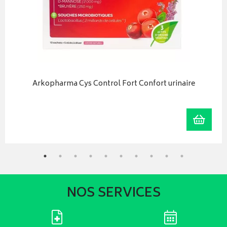
Arkopharma Cys Control Fort Confort urinaire
iser
Ajoute
NOS SERVICES