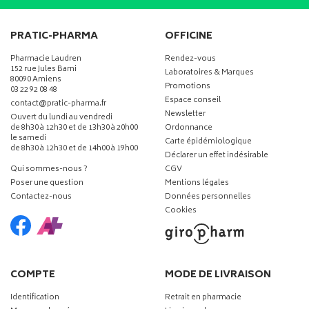
PRATIC-PHARMA
OFFICINE
Pharmacie Laudren
Rendez-vous
152 rue Jules Barni
Laboratoires & Marques
80090 Amiens
Promotions
03 22 92 08 48
Espace conseil
-
-
contact
@
pratic-pharma.fr
Newsletter
Ouvert du lundi au vendredi
de 8h30 à 12h30 et de 13h30 à 20h00
Ordonnance
le samedi
Carte épidémiologique
de 8h30 à 12h30 et de 14h00 à 19h00
Déclarer un effet indésirable
Qui sommes-nous ?
CGV
Poser une question
Mentions légales
Contactez-nous
Données personnelles
Cookies
COMPTE
MODE DE LIVRAISON
Identification
Retrait en pharmacie