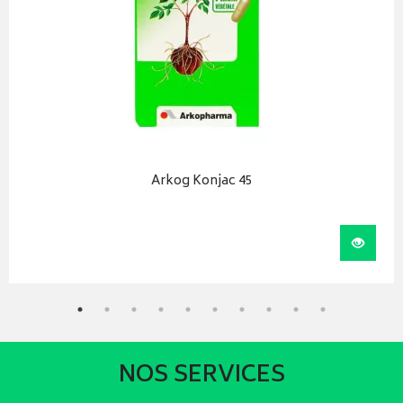
Arkog Konjac 45
r au panier
Visual
NOS SERVICES