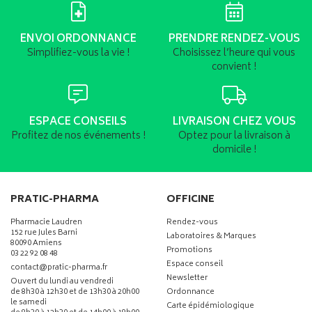
ENVOI ORDONNANCE
PRENDRE RENDEZ-VOUS
Simplifiez-vous la vie !
Choisissez l’heure qui vous
convient !
ESPACE CONSEILS
LIVRAISON CHEZ VOUS
Profitez de nos événements !
Optez pour la livraison à
domicile !
PRATIC-PHARMA
OFFICINE
Pharmacie Laudren
Rendez-vous
152 rue Jules Barni
Laboratoires & Marques
80090 Amiens
Promotions
03 22 92 08 48
Espace conseil
-
-
contact
@
pratic-pharma.fr
Newsletter
Ouvert du lundi au vendredi
de 8h30 à 12h30 et de 13h30 à 20h00
Ordonnance
le samedi
Carte épidémiologique