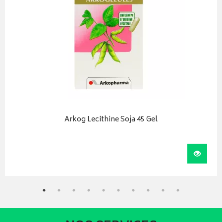
Arkog Lecithine Soja 45 Gel
r au panier
Visual