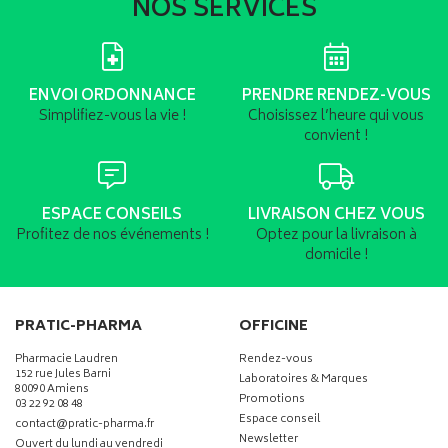
NOS SERVICES
ENVOI ORDONNANCE
PRENDRE RENDEZ-VOUS
Simplifiez-vous la vie !
Choisissez l’heure qui vous
convient !
ESPACE CONSEILS
LIVRAISON CHEZ VOUS
Profitez de nos événements !
Optez pour la livraison à
domicile !
PRATIC-PHARMA
OFFICINE
Pharmacie Laudren
Rendez-vous
152 rue Jules Barni
Laboratoires & Marques
80090 Amiens
Promotions
03 22 92 08 48
Espace conseil
-
-
contact
@
pratic-pharma.fr
Newsletter
Ouvert du lundi au vendredi