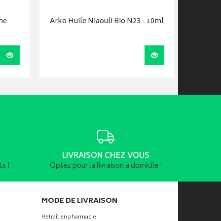
ne
Arko Huile Niaouli Bio N23 - 10ml
Arkorela
Visualiser
Visualiser
LIVRAISON CHEZ VOUS
s !
Optez pour la livraison à domicile !
MODE DE LIVRAISON
Retrait en pharmacie