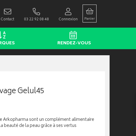
Panier
Contact
03 22 92 08 48
Connexion
RQUES
RENDEZ-VOUS
vage Gelul45
ge Arkopharma sont un complément alimentaire
 la beauté de la peau grâce à ses vertus