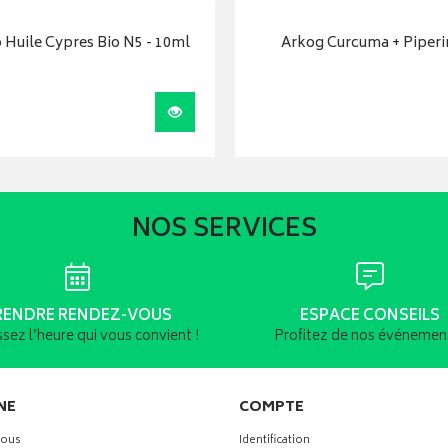
 Huile Cypres Bio N5 - 10ml
Arkog Curcuma + Piperi
Visualiser
NOS SERVICES
RENDRE RENDEZ-VOUS
ESPACE CONSEILS
ssez l’heure qui vous convient !
Profitez de nos événement
NE
COMPTE
vous
Identification