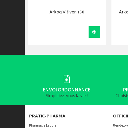
0 Bio
Arkog Vitiven 150
Arko
Visualiser
Visualiser
ENVOI ORDONNANCE
P
Simplifiez-vous la vie !
Choisi
PRATIC-PHARMA
OFFICI
Pharmacie Laudren
Rendez-