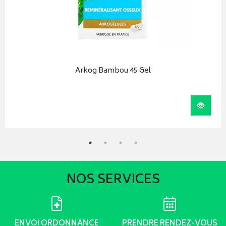
Arkog Bambou 45 Gel
iser
Visual
NOS SERVICES
ENVOI ORDONNANCE
PRENDRE RENDEZ-VOUS