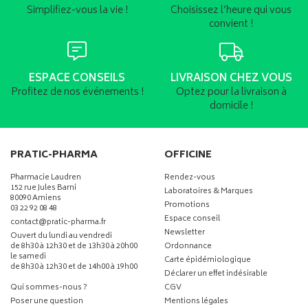
Simplifiez-vous la vie !
Choisissez l’heure qui vous
convient !
ESPACE CONSEILS
LIVRAISON CHEZ VOUS
Profitez de nos événements !
Optez pour la livraison à
domicile !
PRATIC-PHARMA
OFFICINE
Pharmacie Laudren
Rendez-vous
152 rue Jules Barni
Laboratoires & Marques
80090 Amiens
Promotions
03 22 92 08 48
Espace conseil
-
-
contact
@
pratic-pharma.fr
Newsletter
Ouvert du lundi au vendredi
de 8h30 à 12h30 et de 13h30 à 20h00
Ordonnance
le samedi
Carte épidémiologique
de 8h30 à 12h30 et de 14h00 à 19h00
Déclarer un effet indésirable
Qui sommes-nous ?
CGV
Poser une question
Mentions légales