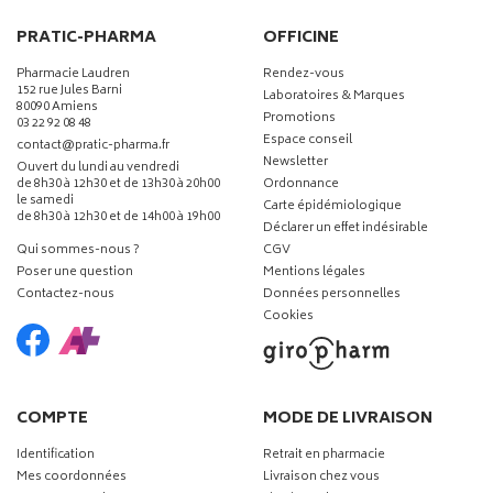
PRATIC-PHARMA
OFFICINE
Pharmacie Laudren
Rendez-vous
152 rue Jules Barni
Laboratoires & Marques
80090 Amiens
Promotions
03 22 92 08 48
Espace conseil
-
-
contact
@
pratic-pharma.fr
Newsletter
Ouvert du lundi au vendredi
de 8h30 à 12h30 et de 13h30 à 20h00
Ordonnance
le samedi
Carte épidémiologique
de 8h30 à 12h30 et de 14h00 à 19h00
Déclarer un effet indésirable
Qui sommes-nous ?
CGV
Poser une question
Mentions légales
Contactez-nous
Données personnelles
Cookies
COMPTE
MODE DE LIVRAISON
Identification
Retrait en pharmacie
Mes coordonnées
Livraison chez vous