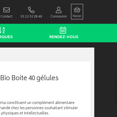
Panier
Contact
03 22 92 08 48
Connexion
RQUES
RENDEZ-VOUS
Bio Boite 40 gélules
ma constituent un complément alimentaire
andé chez les personnes souhaitant stimuler
 physiques et intellectuelles.