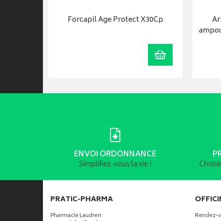
125Ml
Forcapil Age Protect X30Cp
Ar
ampoul
Visualiser
Ajouter au panie
ENVOI ORDONNANCE
P
Simplifiez-vous la vie !
Choisi
PRATIC-PHARMA
OFFICI
Pharmacie Laudren
Rendez-