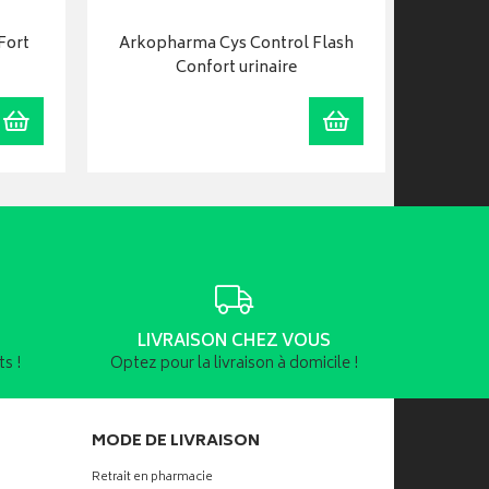
Fort
Arkopharma Cys Control Flash
Ar
Confort urinaire
Ajouter au panier
Ajouter au panier
LIVRAISON CHEZ VOUS
s !
Optez pour la livraison à domicile !
MODE DE LIVRAISON
Retrait en pharmacie