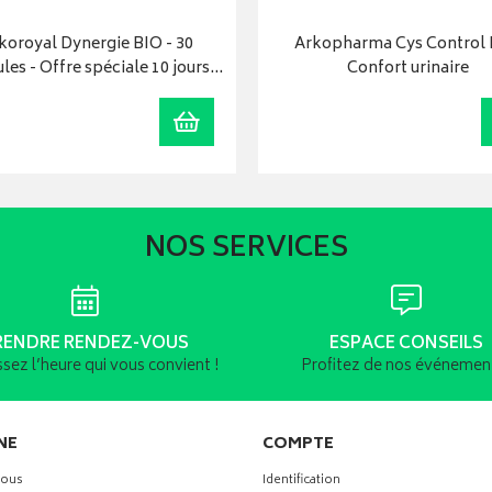
koroyal Dynergie BIO - 30
Arkopharma Cys Control 
es - Offre spéciale 10 jours…
Confort urinaire
r
Ajouter au panier
NOS SERVICES
RENDRE RENDEZ-VOUS
ESPACE CONSEILS
ssez l’heure qui vous convient !
Profitez de nos événement
NE
COMPTE
vous
Identification