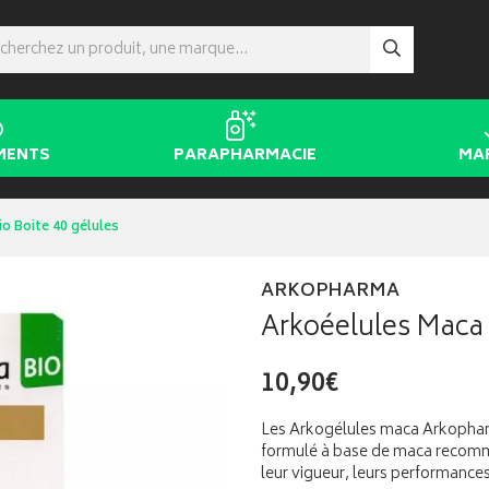
MENTS
PARAPHARMACIE
MA
o Boite 40 gélules
ARKOPHARMA
Arkoéelules Maca 
10,90€
Les Arkogélules maca Arkophar
formulé à base de maca recomm
leur vigueur, leurs performances