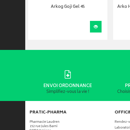
 Rouge
Arkog Goji Gel 45
Arko H
e 60
Visualiser
Visualiser
ENVOI ORDONNANCE
P
Simplifiez-vous la vie !
Choisi
PRATIC-PHARMA
OFFICI
Pharmacie Laudren
Rendez-
152 rue Jules Barni
Laboratoi