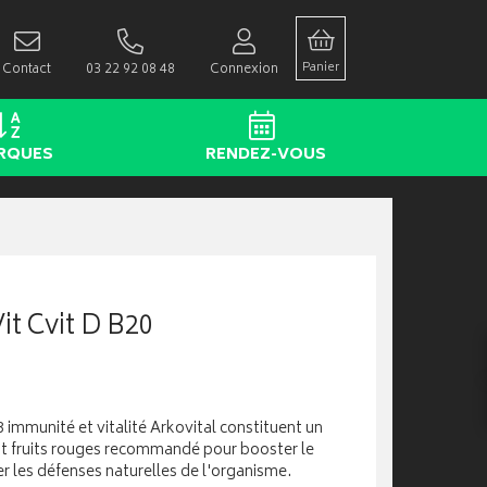
Panier
Contact
03 22 92 08 48
Connexion
RQUES
RENDEZ-VOUS
t Cvit D B20
immunité et vitalité Arkovital constituent un
t fruits rouges recommandé pour booster le
r les défenses naturelles de l'organisme.