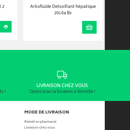
t 2
Arkofluide Detoxifiant hépatique
Ark
2010a Bs
Visualiser
Ajouter au panier
LIVRAISON CHEZ VOUS
s !
Optez pour la livraison à domicile !
MODE DE LIVRAISON
Retrait en pharmacie
Livraison chez vous