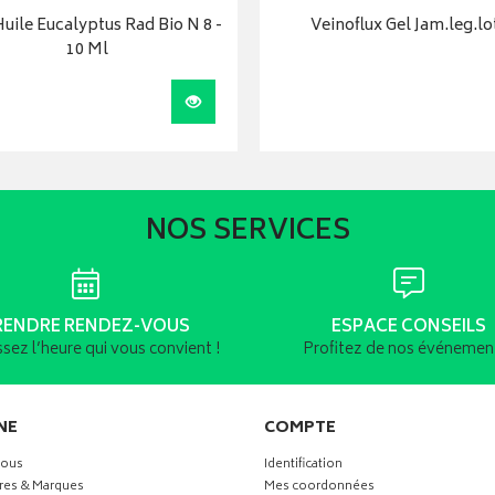
uile Eucalyptus Rad Bio N 8 -
Veinoflux Gel Jam.leg.lo
10 Ml
Visualiser
NOS SERVICES
RENDRE RENDEZ-VOUS
ESPACE CONSEILS
ssez l’heure qui vous convient !
Profitez de nos événement
NE
COMPTE
vous
Identification
res & Marques
Mes coordonnées