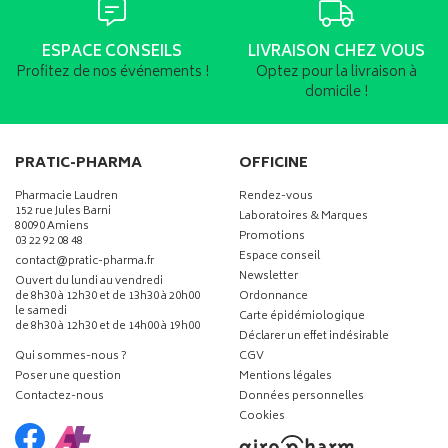
ESPACE CONSEILS
LIVRAISON CHEZ VOUS
Profitez de nos événements !
Optez pour la livraison à
domicile !
PRATIC-PHARMA
OFFICINE
Pharmacie Laudren
Rendez-vous
152 rue Jules Barni
Laboratoires & Marques
80090 Amiens
Promotions
03 22 92 08 48
Espace conseil
-
-
contact
@
pratic-pharma.fr
Newsletter
Ouvert du lundi au vendredi
de 8h30 à 12h30 et de 13h30 à 20h00
Ordonnance
le samedi
Carte épidémiologique
de 8h30 à 12h30 et de 14h00 à 19h00
Déclarer un effet indésirable
Qui sommes-nous ?
CGV
Poser une question
Mentions légales
Contactez-nous
Données personnelles
Cookies