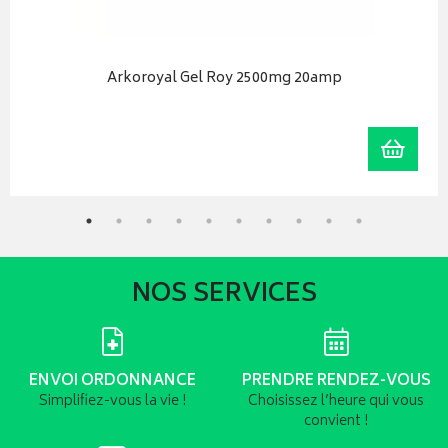
Arkoroyal Gel Roy 2500mg 20amp
r au panier
Ajoute
NOS SERVICES
ENVOI ORDONNANCE
PRENDRE RENDEZ-VOUS
Simplifiez-vous la vie !
Choisissez l’heure qui vous
convient !