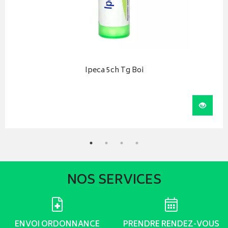
Ipeca 5ch Tg Boi
iser
Visual
NOS SERVICES
ENVOI ORDONNANCE
PRENDRE RENDEZ-VOUS