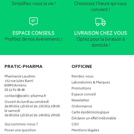
Simplifiez-vous la vie !
Choisissez l’heure qui vous
convient !
ESPACE CONSEILS
LIVRAISON CHEZ VOUS
Profitez de nos événements !
Optez pour la livraison à
domicile !
PRATIC-PHARMA
OFFICINE
Pharmacie Laudren
Rendez-vous
152 rue Jules Barni
Laboratoires & Marques
80090 Amiens
Promotions
03 22 92 08 48
Espace conseil
-
-
contact
@
pratic-pharma.fr
Newsletter
Ouvert du lundi au vendredi
de 8h30 à 12h30 et de 13h30 à 20h00
Ordonnance
le samedi
Carte épidémiologique
de 8h30 à 12h30 et de 14h00 à 19h00
Déclarer un effet indésirable
Qui sommes-nous ?
CGV
Poser une question
Mentions légales