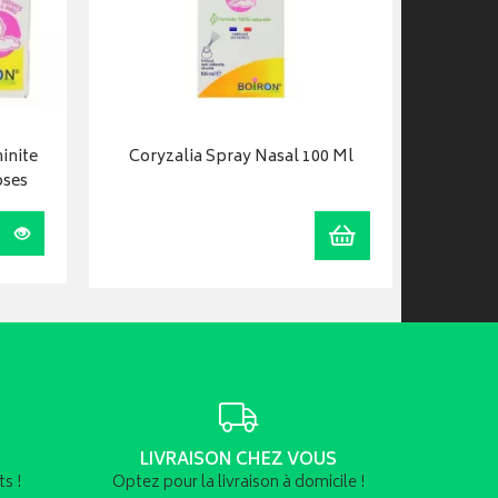
inite
Coryzalia Spray Nasal 100 Ml
oses
Visualiser
Ajouter au panier
LIVRAISON CHEZ VOUS
s !
Optez pour la livraison à domicile !