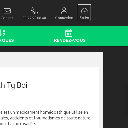
Panier
Contact
03 22 92 08 48
Connexion
RQUES
RENDEZ-VOUS
h Tg Boi
es est un médicament homéopathique utilisé en
laies, accidents et traumatismes de toute nature,
pour l'acné rosacée.