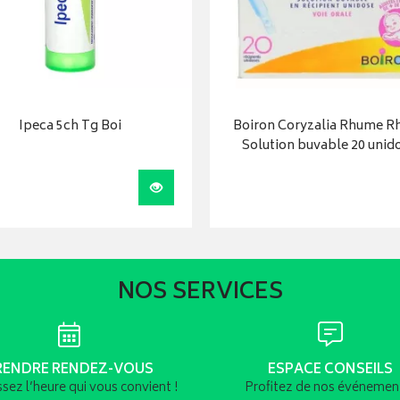
Ipeca 5ch Tg Boi
Boiron Coryzalia Rhume Rh
Solution buvable 20 unid
Visualiser
NOS SERVICES
RENDRE RENDEZ-VOUS
ESPACE CONSEILS
ssez l’heure qui vous convient !
Profitez de nos événement