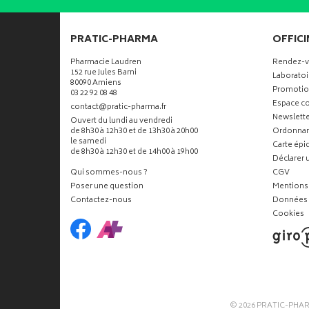
PRATIC-PHARMA
OFFICI
Pharmacie Laudren
Rendez-
152 rue Jules Barni
Laboratoi
80090 Amiens
Promotio
03 22 92 08 48
Espace co
-
-
contact
@
pratic-pharma.fr
Newslette
Ouvert du lundi au vendredi
de 8h30 à 12h30 et de 13h30 à 20h00
Ordonna
le samedi
Carte ép
de 8h30 à 12h30 et de 14h00 à 19h00
Déclarer u
Qui sommes-nous ?
CGV
Poser une question
Mentions 
Contactez-nous
Données 
Cookies
© 2026
PRATIC-PHA