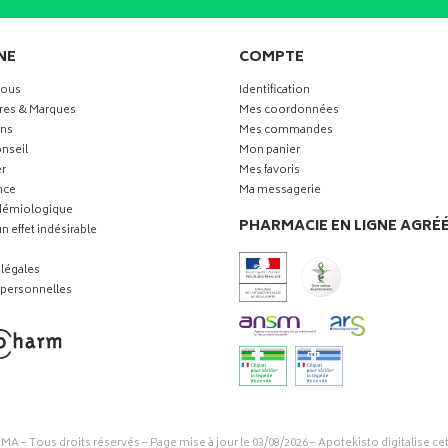
NE
COMPTE
vous
Identification
res & Marques
Mes coordonnées
ns
Mes commandes
nseil
Mon panier
r
Mes favoris
nce
Ma messagerie
idémiologique
PHARMACIE EN LIGNE AGRÉ
n effet indésirable
légales
personnelles
RMA
– Tous droits réservés – Page mise à jour le 03/08/2026 –
Apotekisto digitalise ce