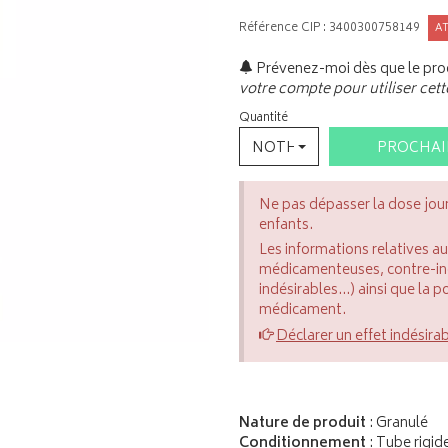
Référence CIP : 3400300758149
A
Prévenez-moi dès que le prod
votre compte pour utiliser cett
Quantité
NOTHING SELECTED
PROCHA
Ne pas dépasser la dose jou
enfants.
Les informations relatives a
médicamenteuses, contre-indi
indésirables...) ainsi que la 
médicament.
Déclarer un effet indésira
Nature de produit
: Granulé
Conditionnement
: Tube rigid