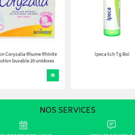
on Coryzalia Rhume Rhinite
Ipeca 5ch Tg Boi
ution buvable 20 unidoses
r
Visualiser
NOS SERVICES