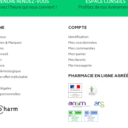
RENDRE RENDEZ-VOUS
ESPACE CONSEILS
ssez l’heure qui vous convient !
Profitez de nos événement
NE
COMPTE
vous
Identification
res & Marques
Mes coordonnées
ns
Mes commandes
nseil
Mon panier
r
Mes favoris
nce
Ma messagerie
idémiologique
PHARMACIE EN LIGNE AGRÉ
n effet indésirable
légales
personnelles