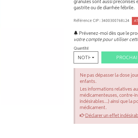
granules sont aussi préconisés 
gastrite ou de diarrhée fébrile.
Référence CIP : 3400300768124
A
Prévenez-moi dès que le prod
votre compte pour utiliser cett
Quantité
NOTHING SELECTED
PROCHA
Ne pas dépasser la dose jou
enfants.
Les informations relatives a
médicamenteuses, contre-indi
indésirables...) ainsi que la 
médicament.
Déclarer un effet indésira