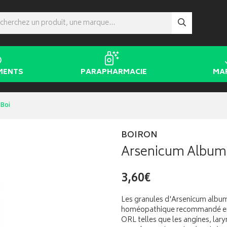
MENTS
PARAPHARMACIE
MA
 Boi
BOIRON
Arsenicum Album 
3,60€
Les granules d'Arsenicum albu
homéopathique recommandé en ca
ORL telles que les angines, lary