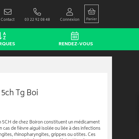
Panier
Contact
03 22 92 08 48
Connexion
RQUES
RENDEZ-VOUS
5ch Tg Boi
m 5CH de chez Boiron constituent un médicament
s de fièvre aiguë isolée ou liée à des infections
ngites, rhinopharyngites, grippes ou otites. Ces