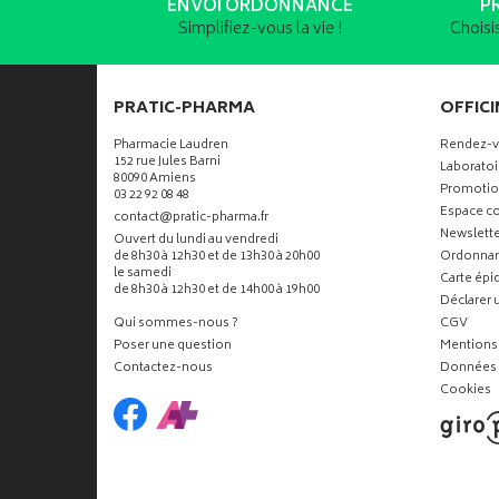
ENVOI ORDONNANCE
P
Simplifiez-vous la vie !
Choisi
PRATIC-PHARMA
OFFICI
Pharmacie Laudren
Rendez-
152 rue Jules Barni
Laboratoi
80090 Amiens
Promotio
03 22 92 08 48
Espace co
-
-
contact
@
pratic-pharma.fr
Newslette
Ouvert du lundi au vendredi
de 8h30 à 12h30 et de 13h30 à 20h00
Ordonna
le samedi
Carte ép
de 8h30 à 12h30 et de 14h00 à 19h00
Déclarer u
Qui sommes-nous ?
CGV
Poser une question
Mentions 
Contactez-nous
Données 
Cookies