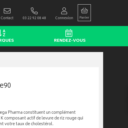
Panier
Contact
03 22 92 08 48
Connexion
RQUES
RENDEZ-VOUS
te90
mega Pharma constituent un complément
 K composant actif de levure de riz rouge qui
t votre taux de cholestérol.