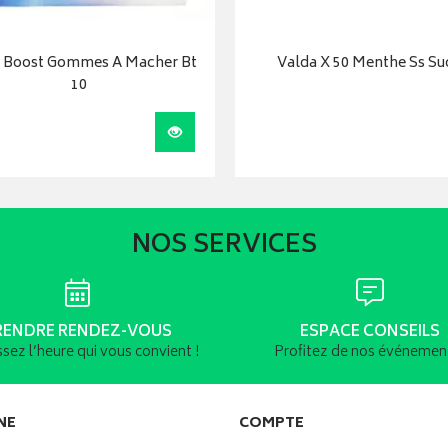
 Boost Gommes A Macher Bt
Valda X 50 Menthe Ss Su
10
Visualiser
NOS SERVICES
RENDRE RENDEZ-VOUS
ESPACE CONSEILS
ssez l’heure qui vous convient !
Profitez de nos événement
NE
COMPTE