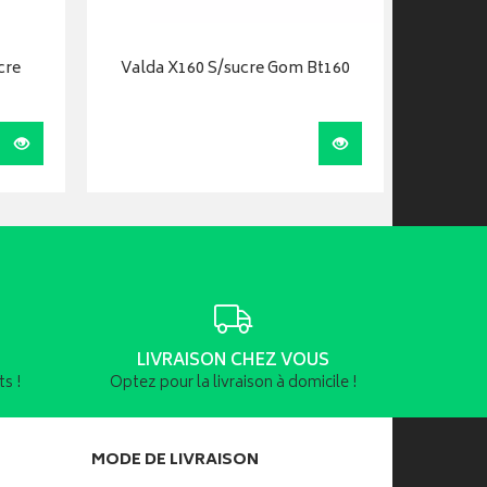
cre
Valda X160 S/sucre Gom Bt160
Valda
Visualiser
Visualiser
LIVRAISON CHEZ VOUS
s !
Optez pour la livraison à domicile !
MODE DE LIVRAISON