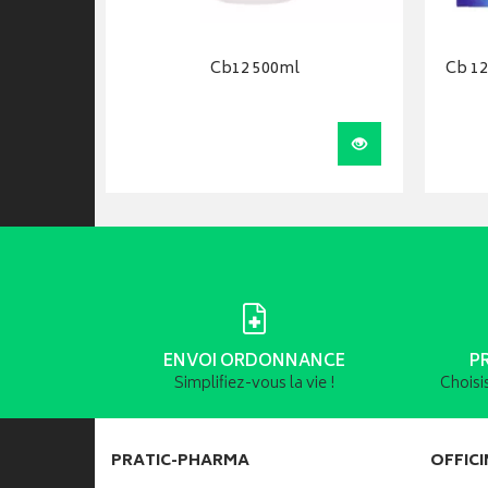
Cb12 500ml
Cb 12
Visualiser
Visualiser
ENVOI ORDONNANCE
P
Simplifiez-vous la vie !
Choisi
PRATIC-PHARMA
OFFICI