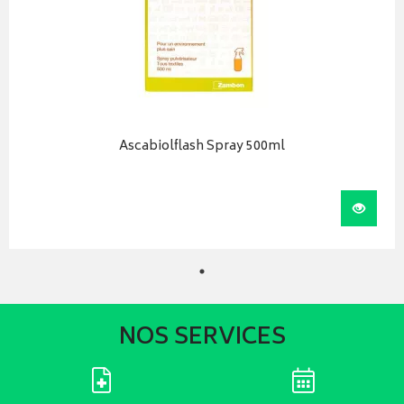
Ascabiolflash Spray 500ml
Visual
NOS SERVICES