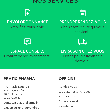
NOS SERVICES
ENVOI ORDONNANCE
PRENDRE RENDEZ-VOUS
Simplifiez-vous la vie !
Choisissez l’heure qui vous
convient !
ESPACE CONSEILS
LIVRAISON CHEZ VOUS
Profitez de nos événements !
Optez pour la livraison à
domicile !
PRATIC-PHARMA
OFFICINE
Pharmacie Laudren
Rendez-vous
152 rue Jules Barni
Laboratoires & Marques
80090 Amiens
Promotions
03 22 92 08 48
Espace conseil
-
-
contact
@
pratic-pharma.fr
Newsletter
Ouvert du lundi au vendredi