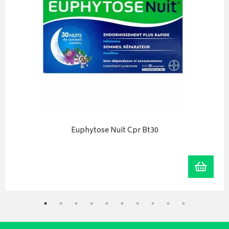
Euphytose Nuit Cpr Bt30
r au panier
Ajoute