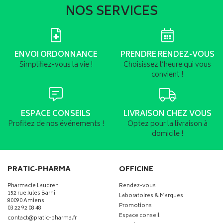
NOS SERVICES
ENVOI ORDONNANCE
PRENDRE RENDEZ-VOUS
Simplifiez-vous la vie !
Choisissez l’heure qui vous
convient !
ESPACE CONSEILS
LIVRAISON CHEZ VOUS
Profitez de nos événements !
Optez pour la livraison à
domicile !
PRATIC-PHARMA
OFFICINE
Pharmacie Laudren
Rendez-vous
152 rue Jules Barni
Laboratoires & Marques
80090 Amiens
Promotions
03 22 92 08 48
Espace conseil
-
-
contact
@
pratic-pharma.fr