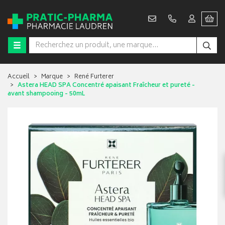
Accueil
Marque
René Furterer
Astera HEAD SPA Concentré apaisant Fraîcheur et pureté -
avant shampooing - 50mL