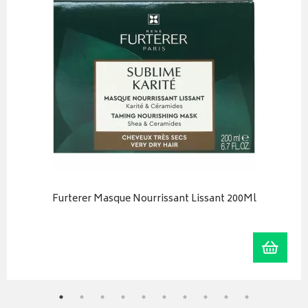
Furterer Masque Nourrissant Lissant 200Ml
r au panier
Ajoute