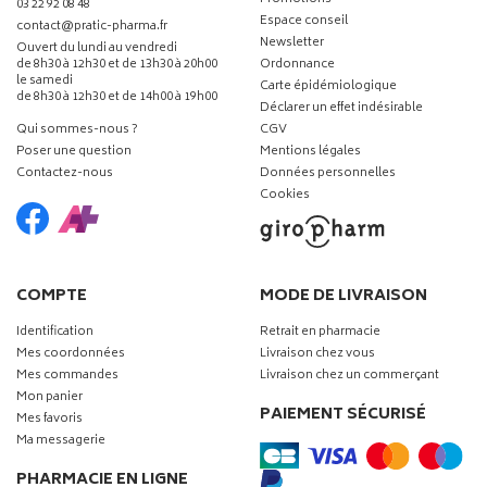
03 22 92 08 48
Espace conseil
-
-
contact
@
pratic-pharma.fr
Newsletter
Ouvert du lundi au vendredi
de 8h30 à 12h30 et de 13h30 à 20h00
Ordonnance
le samedi
Carte épidémiologique
de 8h30 à 12h30 et de 14h00 à 19h00
Déclarer un effet indésirable
Qui sommes-nous ?
CGV
Poser une question
Mentions légales
Contactez-nous
Données personnelles
Cookies
COMPTE
MODE DE LIVRAISON
Identification
Retrait en pharmacie
Mes coordonnées
Livraison chez vous
Mes commandes
Livraison chez un commerçant
Mon panier
PAIEMENT SÉCURISÉ
Mes favoris
Ma messagerie
PHARMACIE EN LIGNE