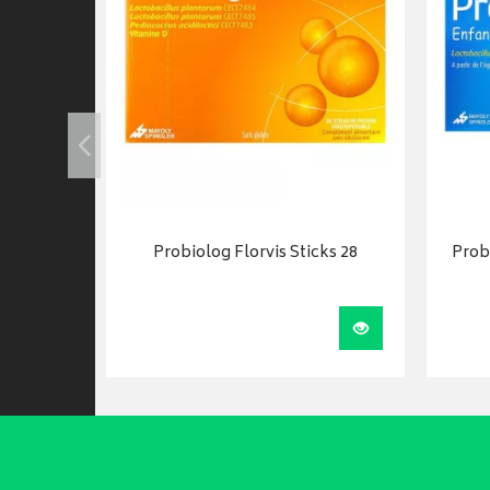
30
Probiolog Florvis Sticks 28
Prob
Visualiser
Visualiser