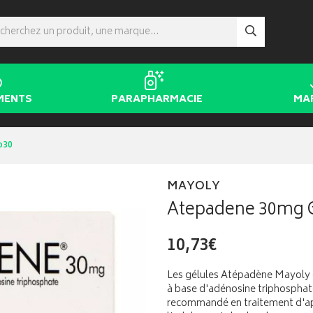
MENTS
PARAPHARMACIE
MA
b30
MAYOLY
Atepadene 30mg 
10,73€
Les gélules Atépadène Mayoly 
à base d'adénosine triphosphate
recommandé en traitement d'app