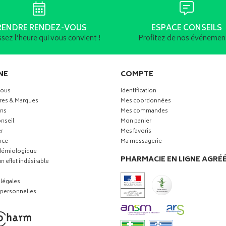
RENDRE RENDEZ-VOUS
ESPACE CONSEILS
ssez l’heure qui vous convient !
Profitez de nos événement
NE
COMPTE
vous
Identification
res & Marques
Mes coordonnées
ns
Mes commandes
nseil
Mon panier
r
Mes favoris
nce
Ma messagerie
idémiologique
PHARMACIE EN LIGNE AGRÉ
n effet indésirable
légales
personnelles