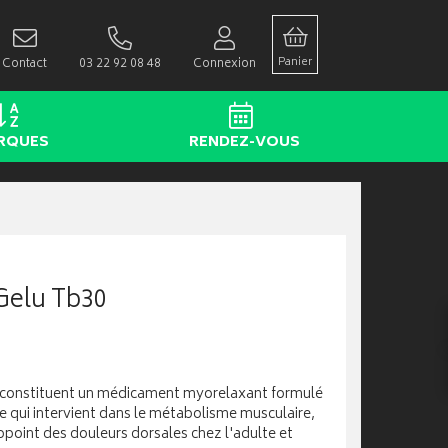
Panier
Contact
03 22 92 08 48
Connexion
RQUES
RENDEZ-VOUS
Gelu Tb30
constituent un médicament myorelaxant formulé
 qui intervient dans le métabolisme musculaire,
oint des douleurs dorsales chez l'adulte et