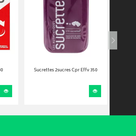
30
Sucrettes 2sucres Cpr Effv 350
Meteog
orodis
Visualiser
Visualiser