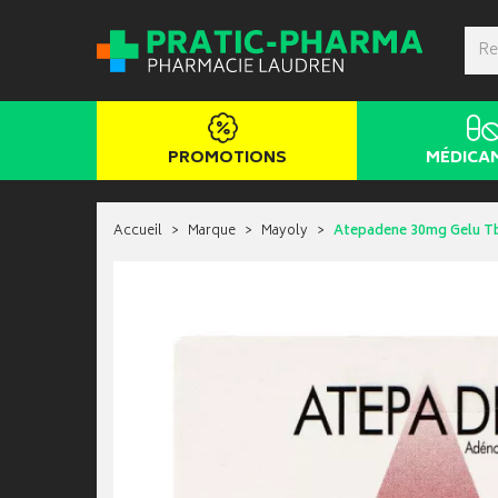
PROMOTIONS
MÉDICA
Accueil
Marque
Mayoly
Atepadene 30mg Gelu T