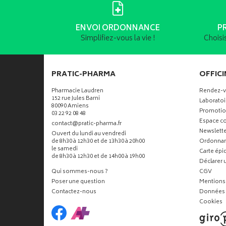
ENVOI ORDONNANCE
P
Simplifiez-vous la vie !
Choisi
PRATIC-PHARMA
OFFICI
Pharmacie Laudren
Rendez-
152 rue Jules Barni
Laboratoi
80090 Amiens
Promotio
03 22 92 08 48
Espace co
-
-
contact
@
pratic-pharma.fr
Newslette
Ouvert du lundi au vendredi
de 8h30 à 12h30 et de 13h30 à 20h00
Ordonna
le samedi
Carte ép
de 8h30 à 12h30 et de 14h00 à 19h00
Déclarer u
Qui sommes-nous ?
CGV
Poser une question
Mentions 
Contactez-nous
Données 
Cookies