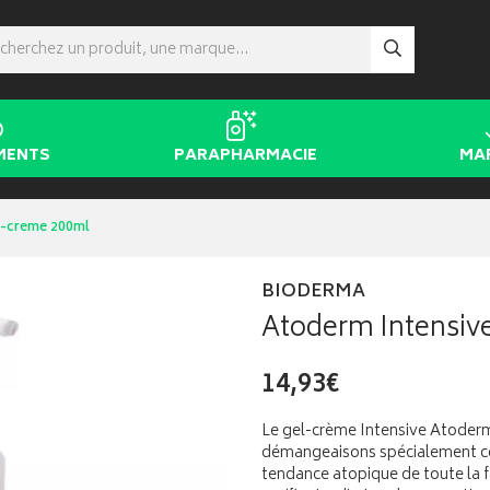
MENTS
PARAPHARMACIE
MA
l-creme 200ml
BIODERMA
Atoderm Intensiv
14,93€
Le gel-crème Intensive Atoderm
démangeaisons spécialement con
tendance atopique de toute la fa