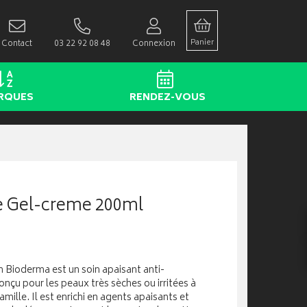
Panier
Contact
03 22 92 08 48
Connexion
RQUES
RENDEZ-VOUS
e Gel-creme 200ml
 Bioderma est un soin apaisant anti-
çu pour les peaux très sèches ou irritées à
mille. Il est enrichi en agents apaisants et