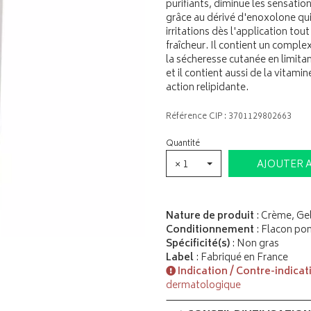
purifiants, diminue les sensati
grâce au dérivé d'enoxolone qui
irritations dès l'application t
fraîcheur. Il contient un comple
la sécheresse cutanée en limitan
et il contient aussi de la vitami
action relipidante.
Référence CIP : 3701129802663
Quantité
× 1
AJOUTER 
Nature de produit
: Crème, Ge
Conditionnement
: Flacon p
Spécificité(s)
: Non gras
Label
: Fabriqué en France
Indication / Contre-indicat
dermatologique