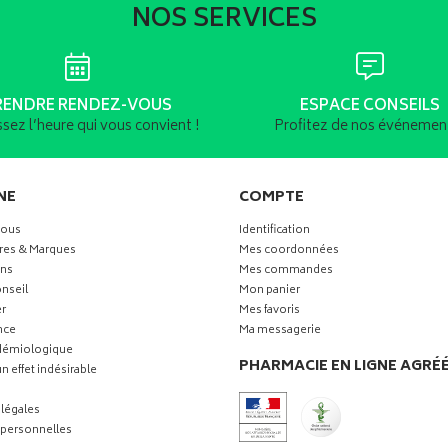
NOS SERVICES
RENDRE RENDEZ-VOUS
ESPACE CONSEILS
ssez l’heure qui vous convient !
Profitez de nos événement
NE
COMPTE
vous
Identification
res & Marques
Mes coordonnées
ns
Mes commandes
nseil
Mon panier
r
Mes favoris
nce
Ma messagerie
idémiologique
PHARMACIE EN LIGNE AGRÉ
n effet indésirable
légales
personnelles