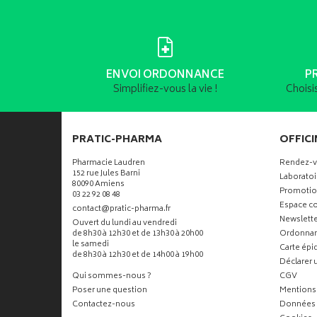
ENVOI ORDONNANCE
P
Simplifiez-vous la vie !
Choisi
PRATIC-PHARMA
OFFICI
Pharmacie Laudren
Rendez-
152 rue Jules Barni
Laboratoi
80090 Amiens
Promotio
03 22 92 08 48
Espace co
-
-
contact
@
pratic-pharma.fr
Newslette
Ouvert du lundi au vendredi
de 8h30 à 12h30 et de 13h30 à 20h00
Ordonna
le samedi
Carte ép
de 8h30 à 12h30 et de 14h00 à 19h00
Déclarer u
Qui sommes-nous ?
CGV
Poser une question
Mentions 
Contactez-nous
Données 