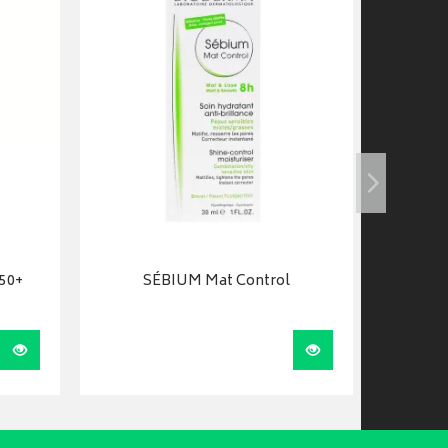
50+
SÉBIUM Mat Control
N
Visualiser
Visualiser