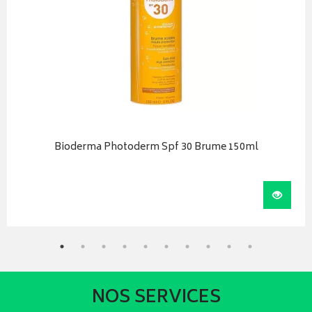
Bioderma Photoderm Spf 30 Brume 150ml
r au panier
Visual
NOS SERVICES