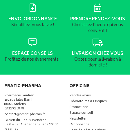
ENVOI ORDONNANCE
PRENDRE RENDEZ-VOUS
Simplifiez-vous la vie !
Choisissez l’heure qui vous
convient !
ESPACE CONSEILS
LIVRAISON CHEZ VOUS
Profitez de nos événements !
Optez pour la livraison à
domicile !
PRATIC-PHARMA
OFFICINE
Pharmacie Laudren
Rendez-vous
152 rue Jules Barni
Laboratoires & Marques
80090 Amiens
Promotions
03 22 92 08 48
Espace conseil
-
-
contact
@
pratic-pharma.fr
Newsletter
Ouvert du lundi au vendredi
de 8h30 à 12h30 et de 13h30 à 20h00
Ordonnance
le samedi