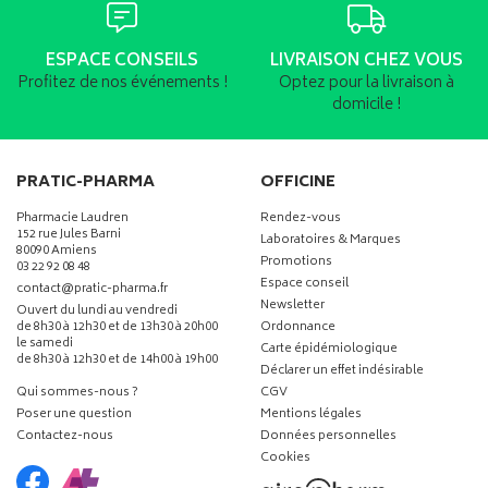
ESPACE CONSEILS
LIVRAISON CHEZ VOUS
Profitez de nos événements !
Optez pour la livraison à
domicile !
PRATIC-PHARMA
OFFICINE
Pharmacie Laudren
Rendez-vous
152 rue Jules Barni
Laboratoires & Marques
80090 Amiens
Promotions
03 22 92 08 48
Espace conseil
-
-
contact
@
pratic-pharma.fr
Newsletter
Ouvert du lundi au vendredi
de 8h30 à 12h30 et de 13h30 à 20h00
Ordonnance
le samedi
Carte épidémiologique
de 8h30 à 12h30 et de 14h00 à 19h00
Déclarer un effet indésirable
Qui sommes-nous ?
CGV
Poser une question
Mentions légales
Contactez-nous
Données personnelles
Cookies