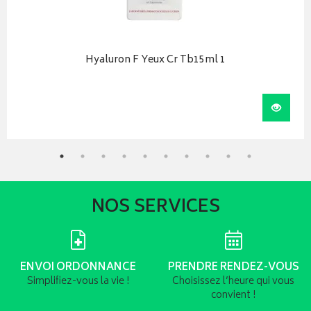
Hyaluron F Yeux Cr Tb15ml 1
iser
Visual
NOS SERVICES
ENVOI ORDONNANCE
PRENDRE RENDEZ-VOUS
Simplifiez-vous la vie !
Choisissez l’heure qui vous
convient !