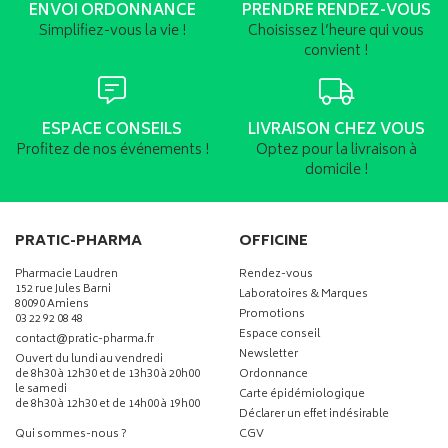
ENVOI ORDONNANCE
PRENDRE RENDEZ-VOUS
Simplifiez-vous la vie !
Choisissez l’heure qui vous
convient !
ESPACE CONSEILS
LIVRAISON CHEZ VOUS
Profitez de nos événements !
Optez pour la livraison à
domicile !
PRATIC-PHARMA
OFFICINE
Pharmacie Laudren
Rendez-vous
152 rue Jules Barni
Laboratoires & Marques
80090 Amiens
Promotions
03 22 92 08 48
Espace conseil
-
-
contact
@
pratic-pharma.fr
Newsletter
Ouvert du lundi au vendredi
de 8h30 à 12h30 et de 13h30 à 20h00
Ordonnance
le samedi
Carte épidémiologique
de 8h30 à 12h30 et de 14h00 à 19h00
Déclarer un effet indésirable
Qui sommes-nous ?
CGV