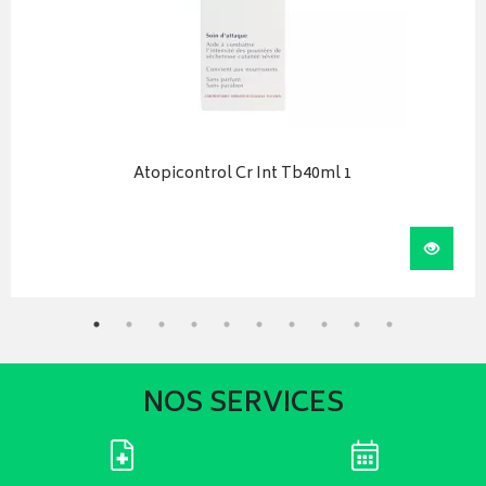
Atopicontrol Cr Int Tb40ml 1
iser
Visual
NOS SERVICES