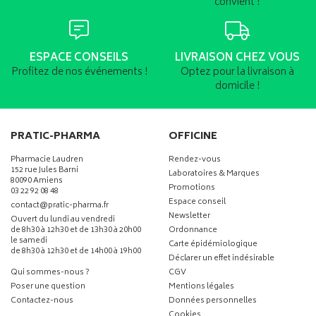
convient !
ESPACE CONSEILS
LIVRAISON CHEZ VOUS
Profitez de nos événements !
Optez pour la livraison à
domicile !
PRATIC-PHARMA
OFFICINE
Pharmacie Laudren
Rendez-vous
152 rue Jules Barni
Laboratoires & Marques
80090 Amiens
Promotions
03 22 92 08 48
Espace conseil
-
-
contact
@
pratic-pharma.fr
Newsletter
Ouvert du lundi au vendredi
de 8h30 à 12h30 et de 13h30 à 20h00
Ordonnance
le samedi
Carte épidémiologique
de 8h30 à 12h30 et de 14h00 à 19h00
Déclarer un effet indésirable
Qui sommes-nous ?
CGV
Poser une question
Mentions légales
Contactez-nous
Données personnelles
Cookies