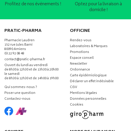
Profitez de nos événements !
Optez pour la livraison à
domicile !
PRATIC-PHARMA
OFFICINE
Pharmacie Laudren
Rendez-vous
152 rue Jules Barni
Laboratoires & Marques
80090 Amiens
Promotions
03 22 92 08 48
Espace conseil
-
-
contact
@
pratic-pharma.fr
Newsletter
Ouvert du lundi au vendredi
de 8h30 à 12h30 et de 13h30 à 20h00
Ordonnance
le samedi
Carte épidémiologique
de 8h30 à 12h30 et de 14h00 à 19h00
Déclarer un effet indésirable
Qui sommes-nous ?
CGV
Poser une question
Mentions légales
Contactez-nous
Données personnelles
Cookies