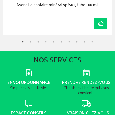
Avene Lait solaire minéral spf50+, tube 100 mL
iser
Ajoute
NOS SERVICES
ENVOI ORDONNANCE
PRENDRE RENDEZ-VOUS
Simplifiez-vous la vie !
Choisissez l’heure qui vous
convient !
ESPACE CONSEILS
LIVRAISON CHEZ VOUS