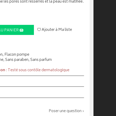
e les pores sont resserrés et la peau est matifiée.
Ajouter à Ma liste
AU PANIER
ton, Flacon pompe
e, Sans paraben, Sans parfum
ion
: Testé sous contôle dermatologique
Poser une question ›