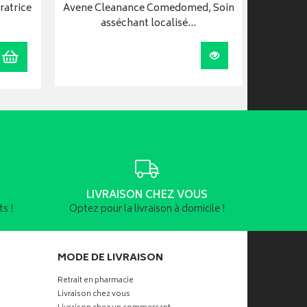
ratrice
Avene Cleanance Comedomed, Soin
Av
asséchant localisé…
Ajouter au panier
Visualiser
LIVRAISON CHEZ VOUS
s !
Optez pour la livraison à domicile !
MODE DE LIVRAISON
Retrait en pharmacie
Livraison chez vous