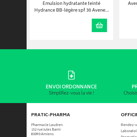
égère
Emulsion hydratante teinté
Aven
ube 40 mL
Hydrance BB-légère spf 30 Avene…
Visualiser
Ajouter au panie
ENVOI ORDONNANCE
P
Simplifiez-vous la vie !
Choisi
PRATIC-PHARMA
OFFICI
Pharmacie Laudren
Rendez-
152 rue Jules Barni
Laboratoi
80090 Amiens