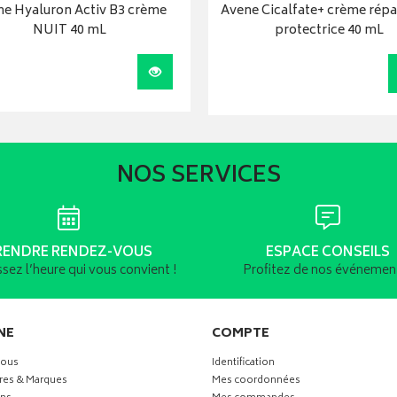
e Hyaluron Activ B3 crème
Avene Cicalfate+ crème répa
NUIT 40 mL
protectrice 40 mL
r
Visualiser
NOS SERVICES
RENDRE RENDEZ-VOUS
ESPACE CONSEILS
ssez l’heure qui vous convient !
Profitez de nos événement
NE
COMPTE
vous
Identification
res & Marques
Mes coordonnées