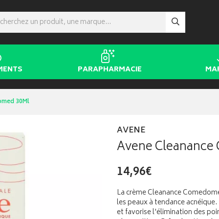
MENTS
PARAPHARMACIE
MA
omed 30Ml
AVENE
Avene Cleanance
14,96€
La crème Cleanance Comedomed
les peaux à tendance acnéique.
et favorise l'élimination des poi