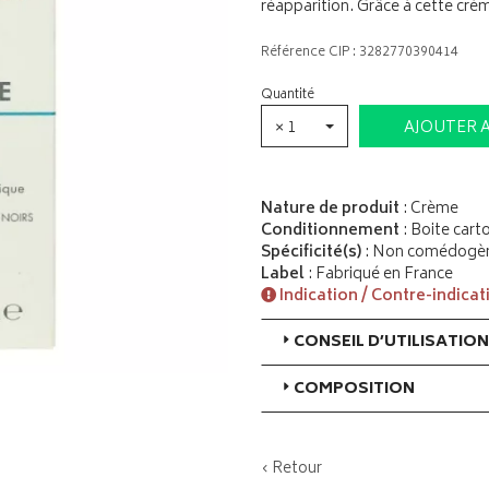
réapparition. Grâce à cette crèm
Référence CIP : 3282770390414
Quantité
× 1
AJOUTER 
Nature de produit
: Crème
Conditionnement
: Boite car
Spécificité(s)
: Non comédogèn
Label
: Fabriqué en France
Indication / Contre-indicat
CONSEIL D’UTILISATION
COMPOSITION
‹ Retour