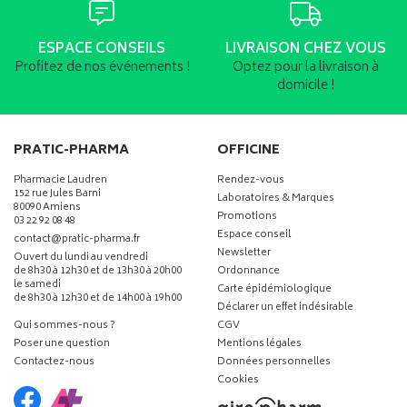
ESPACE CONSEILS
LIVRAISON CHEZ VOUS
Profitez de nos événements !
Optez pour la livraison à
domicile !
PRATIC-PHARMA
OFFICINE
Pharmacie Laudren
Rendez-vous
152 rue Jules Barni
Laboratoires & Marques
80090 Amiens
Promotions
03 22 92 08 48
Espace conseil
-
-
contact
@
pratic-pharma.fr
Newsletter
Ouvert du lundi au vendredi
de 8h30 à 12h30 et de 13h30 à 20h00
Ordonnance
le samedi
Carte épidémiologique
de 8h30 à 12h30 et de 14h00 à 19h00
Déclarer un effet indésirable
Qui sommes-nous ?
CGV
Poser une question
Mentions légales
Contactez-nous
Données personnelles
Cookies