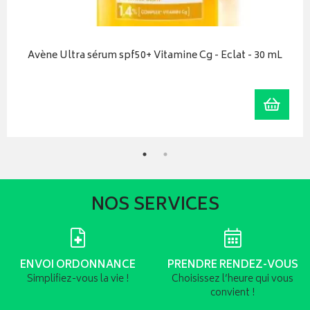
Avène Ultra sérum spf50+ Vitamine Cg - Eclat - 30 mL
r au panier
Ajoute
NOS SERVICES
ENVOI ORDONNANCE
PRENDRE RENDEZ-VOUS
Simplifiez-vous la vie !
Choisissez l’heure qui vous
convient !