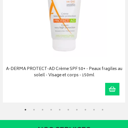
A-DERMA PROTECT-AD Crème SPF 50+ - Peaux fragiles au
soleil - Visage et corps - 150ml
r au panier
Ajoute