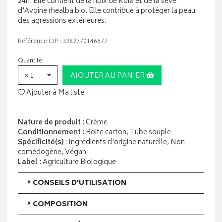
24h. Elle contient de la noix de Kola et de la sève
d'Avoine rhealba bio. Elle contribue à protéger la peau
des agressions extérieures.
Référence CIP : 3282770146677
Quantité
× 1
AJOUTER AU PANIER
Ajouter à Ma liste
Nature de produit
: Crème
Conditionnement
: Boite carton, Tube souple
Spécificité(s)
: Ingrédients d'origine naturelle, Non
comédogène, Végan
Label
: Agriculture Biologique
CONSEILS D'UTILISATION
COMPOSITION