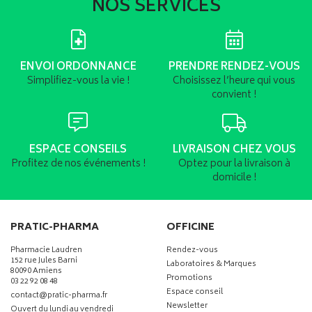
NOS SERVICES
ENVOI ORDONNANCE
PRENDRE RENDEZ-VOUS
Simplifiez-vous la vie !
Choisissez l’heure qui vous
convient !
ESPACE CONSEILS
LIVRAISON CHEZ VOUS
Profitez de nos événements !
Optez pour la livraison à
domicile !
PRATIC-PHARMA
OFFICINE
Pharmacie Laudren
Rendez-vous
152 rue Jules Barni
Laboratoires & Marques
80090 Amiens
Promotions
03 22 92 08 48
Espace conseil
-
-
contact
@
pratic-pharma.fr
Newsletter
Ouvert du lundi au vendredi