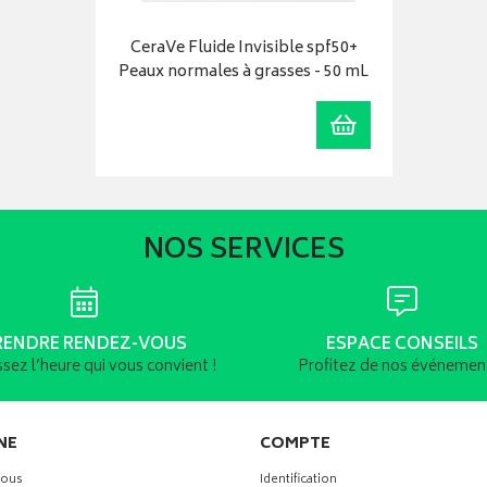
CeraVe Fluide Invisible spf50+
Peaux normales à grasses - 50 mL
Ajouter au panier
NOS SERVICES
RENDRE RENDEZ-VOUS
ESPACE CONSEILS
ssez l’heure qui vous convient !
Profitez de nos événement
NE
COMPTE
vous
Identification