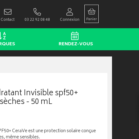
Panier
Contact
03 22 92 08 48
Connexion
RQUES
RENDEZ-VOUS
atant Invisible spf50+
sèches - 50 mL
PF50+ CeraVe est une protection solaire conçue
es, même sensibles.