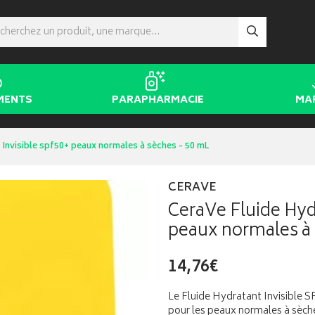
MENTS
PARAPHARMACIE
MA
 Invisible spf50+ peaux normales à sèches - 50 mL
CERAVE
CeraVe Fluide Hydr
peaux normales à 
14,76€
Le Fluide Hydratant Invisible S
pour les peaux normales à sèch