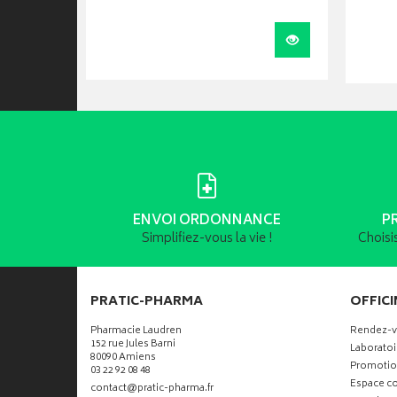
Ajouter au panier
Visualiser
ENVOI ORDONNANCE
P
Simplifiez-vous la vie !
Choisi
PRATIC-PHARMA
OFFICI
Pharmacie Laudren
Rendez-
152 rue Jules Barni
Laboratoi
80090 Amiens
Promotio
03 22 92 08 48
Espace co
-
-
contact
@
pratic-pharma.fr