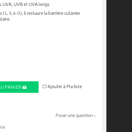
ns UVA, UVB et UVA longs
(1, 3, 6-II), il restaure la barrière cutanée
laire.
Ajouter à Ma liste
AU PANIER
Poser une question ›
026.