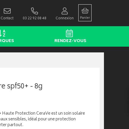
Panier
Contact
03 22 92 08 48
Connexion
RQUES
RENDEZ-VOUS
re spf50+ - 8g
0+ Haute Protection CeraVe est un soin solaire
aux sensibles, idéal pour une protection
rter partout.