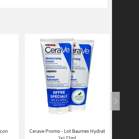
acon
Cerave Promo - Lot Baumes Hydrat
Cerave B
2x177ml