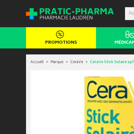
PROMOTIONS
MÉDICA
Accueil
Marque
CeraVe
CeraVe Stick Solaire spf