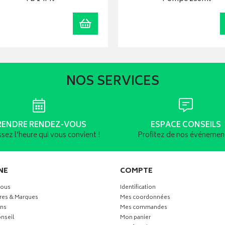
Ajouter au panier
NOS SERVICES
RENDRE RENDEZ-VOUS
ESPACE CONSEILS
ssez l’heure qui vous convient !
Profitez de nos événement
NE
COMPTE
vous
Identification
res & Marques
Mes coordonnées
ns
Mes commandes
nseil
Mon panier