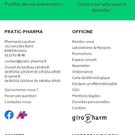
Profitez de nos événements !
Optez pour la livraison à
domicile !
PRATIC-PHARMA
OFFICINE
Pharmacie Laudren
Rendez-vous
152 rue Jules Barni
Laboratoires & Marques
80090 Amiens
Promotions
03 22 92 08 48
Espace conseil
-
-
contact
@
pratic-pharma.fr
Newsletter
Ouvert du lundi au vendredi
de 8h30 à 12h30 et de 13h30 à 20h00
Ordonnance
le samedi
Carte épidémiologique
de 8h30 à 12h30 et de 14h00 à 19h00
Déclarer un effet indésirable
Qui sommes-nous ?
CGV
Poser une question
Mentions légales
Contactez-nous
Données personnelles
Cookies