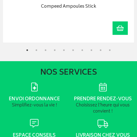
Compeed Ampoules Stick
iser
Ajoute
NOS SERVICES
ENVOI ORDONNANCE
PRENDRE RENDEZ-VOUS
Simplifiez-vous la vie !
Choisissez l’heure qui vous
convient !
ESPACE CONSEILS
LIVRAISON CHEZ VOUS