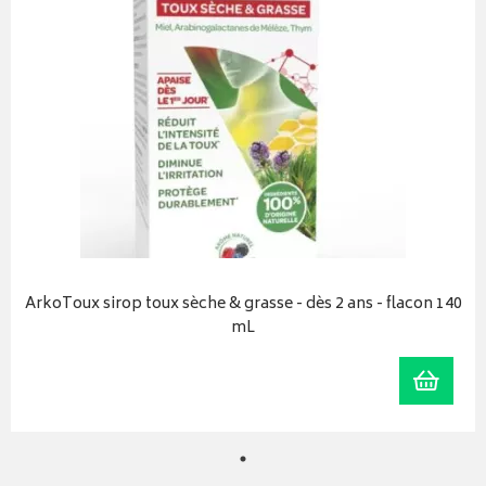
ArkoToux sirop toux sèche & grasse - dès 2 ans - flacon 140
mL
Ajoute