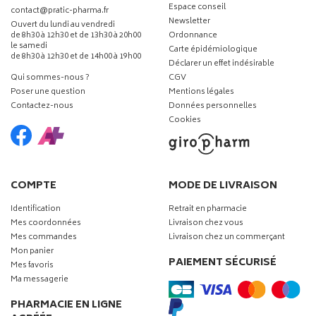
Espace conseil
-
-
contact
@
pratic-pharma.fr
Newsletter
Ouvert du lundi au vendredi
de 8h30 à 12h30 et de 13h30 à 20h00
Ordonnance
le samedi
Carte épidémiologique
de 8h30 à 12h30 et de 14h00 à 19h00
Déclarer un effet indésirable
Qui sommes-nous ?
CGV
Poser une question
Mentions légales
Contactez-nous
Données personnelles
Cookies
COMPTE
MODE DE LIVRAISON
Identification
Retrait en pharmacie
Mes coordonnées
Livraison chez vous
Mes commandes
Livraison chez un commerçant
Mon panier
PAIEMENT SÉCURISÉ
Mes favoris
Ma messagerie
PHARMACIE EN LIGNE