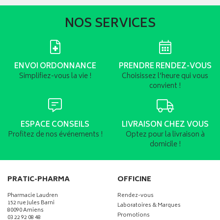
NOS SERVICES
ENVOI ORDONNANCE
PRENDRE RENDEZ-VOUS
Simplifiez-vous la vie !
Choisissez l’heure qui vous
convient !
ESPACE CONSEILS
LIVRAISON CHEZ VOUS
Profitez de nos événements !
Optez pour la livraison à
domicile !
PRATIC-PHARMA
OFFICINE
Pharmacie Laudren
Rendez-vous
152 rue Jules Barni
Laboratoires & Marques
80090 Amiens
Promotions
03 22 92 08 48