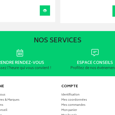
r
Visualiser
NOS SERVICES
RENDRE RENDEZ-VOUS
ESPACE CONSEILS
ssez l’heure qui vous convient !
Profitez de nos événement
NE
COMPTE
vous
Identification
res & Marques
Mes coordonnées
ns
Mes commandes
nseil
Mon panier