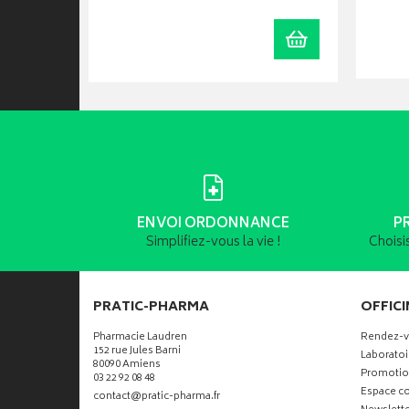
Visualiser
Ajouter au panie
ENVOI ORDONNANCE
P
Simplifiez-vous la vie !
Choisi
PRATIC-PHARMA
OFFICI
Pharmacie Laudren
Rendez-
152 rue Jules Barni
Laboratoi
80090 Amiens
Promotio
03 22 92 08 48
Espace co
-
-
contact
@
pratic-pharma.fr