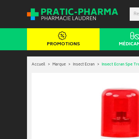
PROMOTIONS
MÉDICA
Accueil
Marque
Insect Ecran
Insect Ecran Spe Tr