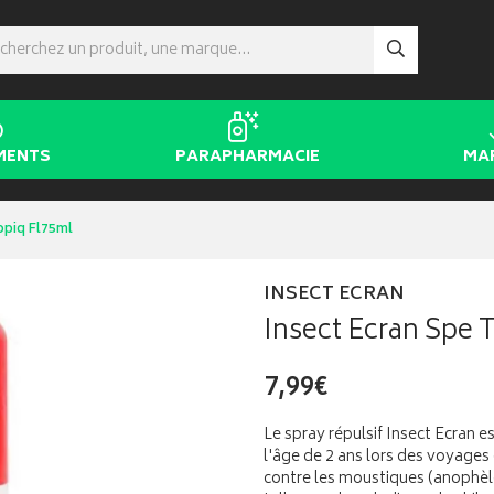
MENTS
PARAPHARMACIE
MA
opiq Fl75ml
INSECT ECRAN
Insect Ecran Spe 
7,99€
Le spray répulsif Insect Ecran 
l'âge de 2 ans lors des voyages
contre les moustiques (anophèl