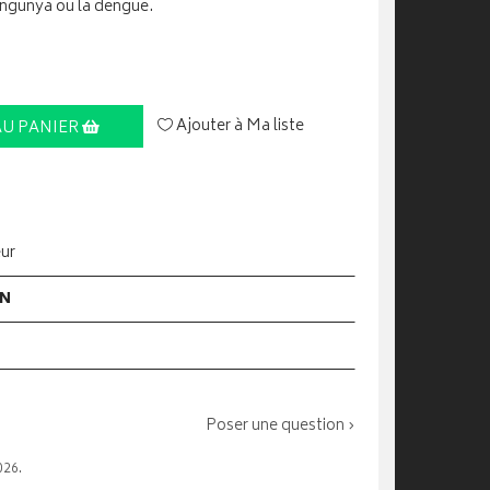
kungunya ou la dengue.
Ajouter à Ma liste
AU PANIER
eur
ON
Poser une question ›
026.