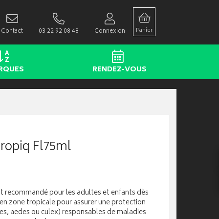
Panier
Contact
03 22 92 08 48
Connexion
RQUES
RENDEZ-VOUS
Tropiq Fl75ml
est recommandé pour les adultes et enfants dès
 en zone tropicale pour assurer une protection
es, aedes ou culex) responsables de maladies