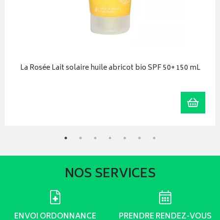
La Rosée Lait solaire huile abricot bio SPF 50+ 150 mL
r au panier
Ajoute
NOS SERVICES
ENVOI ORDONNANCE
PRENDRE RENDEZ-VOUS