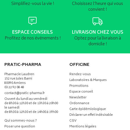
Simplifiez-vous la vie !
Choisissez l’heure qui vous
convient !
ESPACE CONSEILS
LIVRAISON CHEZ VOUS
Profitez de nos événements !
Optez pour la livraison à
domicile !
PRATIC-PHARMA
OFFICINE
Pharmacie Laudren
Rendez-vous
152 rue Jules Barni
Laboratoires & Marques
80090 Amiens
Promotions
03 22 92 08 48
Espace conseil
-
-
contact
@
pratic-pharma.fr
Newsletter
Ouvert du lundi au vendredi
de 8h30 à 12h30 et de 13h30 à 20h00
Ordonnance
le samedi
Carte épidémiologique
de 8h30 à 12h30 et de 14h00 à 19h00
Déclarer un effet indésirable
Qui sommes-nous ?
CGV
Poser une question
Mentions légales