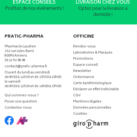
ESPACE CONSEILS
LIVRAISON CHEZ VOUS
Profitez de nos événements !
Optez pour la livraison à
domicile !
PRATIC-PHARMA
OFFICINE
Pharmacie Laudren
Rendez-vous
152 rue Jules Barni
Laboratoires & Marques
80090 Amiens
Promotions
03 22 92 08 48
Espace conseil
-
-
contact
@
pratic-pharma.fr
Newsletter
Ouvert du lundi au vendredi
de 8h30 à 12h30 et de 13h30 à 20h00
Ordonnance
le samedi
Carte épidémiologique
de 8h30 à 12h30 et de 14h00 à 19h00
Déclarer un effet indésirable
Qui sommes-nous ?
CGV
Poser une question
Mentions légales
Contactez-nous
Données personnelles
Cookies