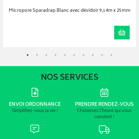
Micropore Sparadrap Blanc avec dévidoir 9,14m x 25mm
iser
Ajoute
NOS SERVICES
ENVOI ORDONNANCE
PRENDRE RENDEZ-VOUS
Simplifiez-vous la vie !
Choisissez l’heure qui vous
convient !