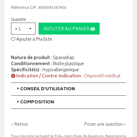
Référence CIP : 4054596747456
Quantité
× 1
AJOUTER AU PANIER
Ajouter à Ma liste
Nature de produit
: Sparadrap
Conditionnement
: Boite plastique
Spécificité(s)
: Hypoallergenique
Indication / Contre-indication
: Dispositif médical
CONSEIL D’UTILISATION
COMPOSITION
‹ Retour
Poser une question ›
Tous les prix incluent la TVA - hors frais de livraison. Page mise à