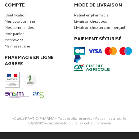
COMPTE
MODE DE LIVRAISON
Identification
Retrait en pharmacie
Mes coordonnées
Livraison chez vous
Mes commandes
Livraison chez un commerçant
Mon panier
PAIEMENT SÉCURISÉ
Mes favoris
Ma messagerie
PHARMACIE EN LIGNE
AGRÉÉE
© 2026
PRATIC-PHARMA
– Tous droits réservés – Page mise à jour le
03/08/2026 –
Apotekisto digitalise cette pharmacie