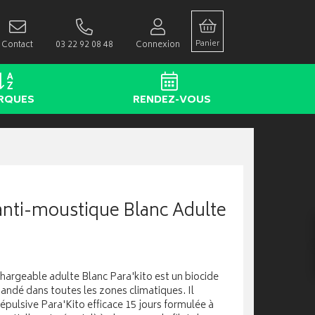
Panier
Contact
03 22 92 08 48
Connexion
RQUES
RENDEZ-VOUS
 anti-moustique Blanc Adulte
hargeable adulte Blanc Para'kito est un biocide
ndé dans toutes les zones climatiques. Il
épulsive Para'Kito efficace 15 jours formulée à