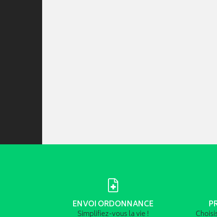
ENVOI ORDONNANCE
P
Simplifiez-vous la vie !
Choisi