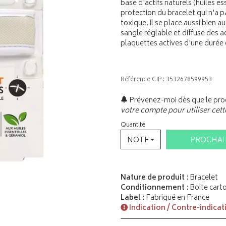
base d'actifs naturels (huiles ess
protection du bracelet qui n'a 
toxique, il se place aussi bien a
sangle réglable et diffuse des ac
plaquettes actives d'une durée 
Référence CIP : 3532678599953
Prévenez-moi dès que le prod
votre compte pour utiliser cett
Quantité
NOTHING SELECTED
PROCHA
Nature de produit
: Bracelet
Conditionnement
: Boite cart
Label
: Fabriqué en France
Indication / Contre-indicat