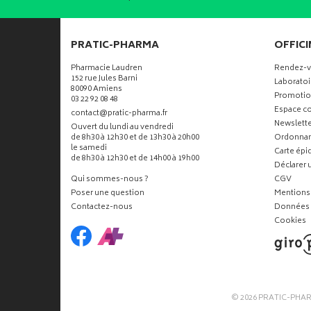
PRATIC-PHARMA
OFFICI
Pharmacie Laudren
Rendez-
152 rue Jules Barni
Laboratoi
80090 Amiens
Promotio
03 22 92 08 48
Espace co
-
-
contact
@
pratic-pharma.fr
Newslette
Ouvert du lundi au vendredi
de 8h30 à 12h30 et de 13h30 à 20h00
Ordonna
le samedi
Carte ép
de 8h30 à 12h30 et de 14h00 à 19h00
Déclarer u
Qui sommes-nous ?
CGV
Poser une question
Mentions 
Contactez-nous
Données 
Cookies
© 2026
PRATIC-PHA