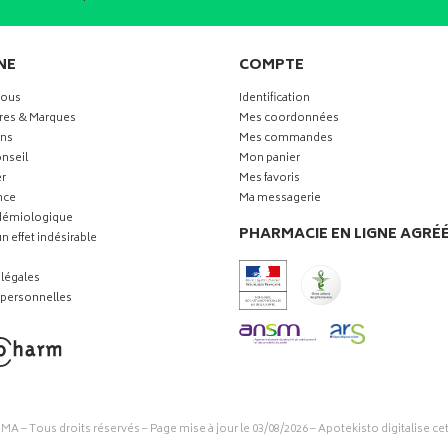
NE
COMPTE
vous
Identification
res & Marques
Mes coordonnées
ns
Mes commandes
nseil
Mon panier
r
Mes favoris
nce
Ma messagerie
idémiologique
PHARMACIE EN LIGNE AGRÉ
n effet indésirable
légales
personnelles
RMA
– Tous droits réservés – Page mise à jour le 03/08/2026 –
Apotekisto digitalise ce