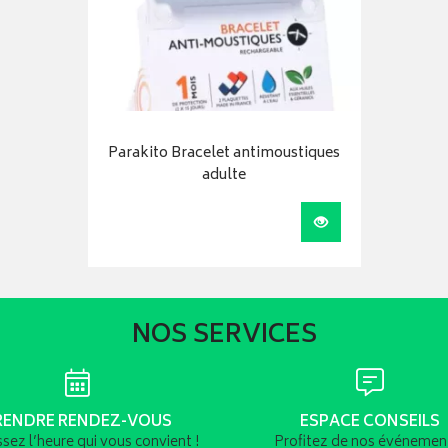
Parakito Bracelet antimoustiques
adulte
Visualiser
NOS SERVICES
RENDRE RENDEZ-VOUS
ESPACE CONSEILS
ssez l’heure qui vous convient !
Profitez de nos événement