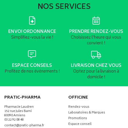
NOS SERVICES
ENVOI ORDONNANCE
PRENDRE RENDEZ-VOUS
Simplifiez-vous la vie !
Choisissez l’heure qui vous
convient !
ESPACE CONSEILS
LIVRAISON CHEZ VOUS
Profitez de nos événements !
Optez pour la livraison à
domicile !
PRATIC-PHARMA
OFFICINE
Pharmacie Laudren
Rendez-vous
152 rue Jules Barni
Laboratoires & Marques
80090 Amiens
Promotions
03 22 92 08 48
Espace conseil
-
-
contact
@
pratic-pharma.fr