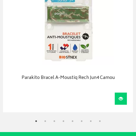
Parakito Bracel A-Moustiq Rech Jun4 Camou
iser
Visual