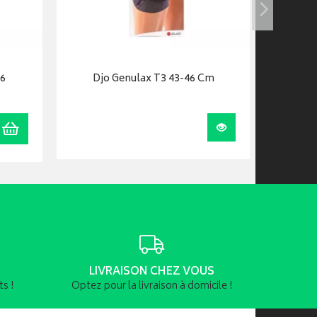
46
Djo Genulax T3 43-46 Cm
AIRCAST
Cor
Ajouter au panier
Visualiser
LIVRAISON CHEZ VOUS
s !
Optez pour la livraison à domicile !