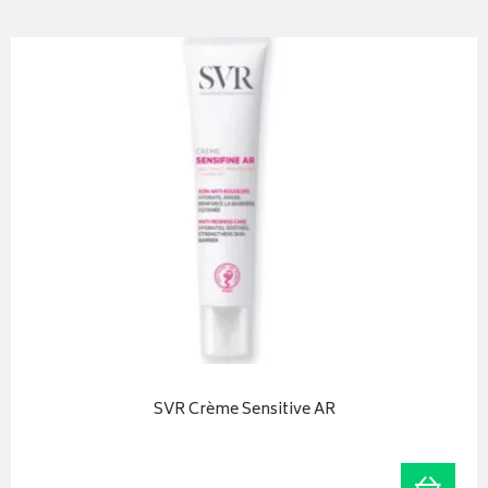
SVR Crème Sensitive AR
r au panier
Ajoute