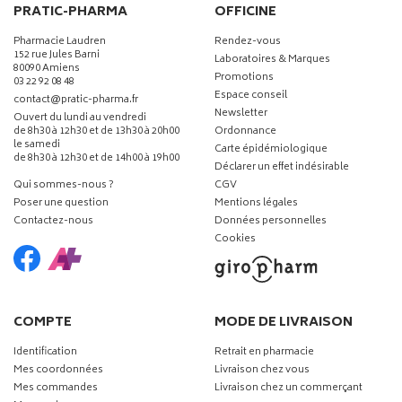
PRATIC-PHARMA
OFFICINE
Pharmacie Laudren
Rendez-vous
152 rue Jules Barni
Laboratoires & Marques
80090 Amiens
Promotions
03 22 92 08 48
Espace conseil
-
-
contact
@
pratic-pharma.fr
Newsletter
Ouvert du lundi au vendredi
de 8h30 à 12h30 et de 13h30 à 20h00
Ordonnance
le samedi
Carte épidémiologique
de 8h30 à 12h30 et de 14h00 à 19h00
Déclarer un effet indésirable
Qui sommes-nous ?
CGV
Poser une question
Mentions légales
Contactez-nous
Données personnelles
Cookies
COMPTE
MODE DE LIVRAISON
Identification
Retrait en pharmacie
Mes coordonnées
Livraison chez vous
Mes commandes
Livraison chez un commerçant