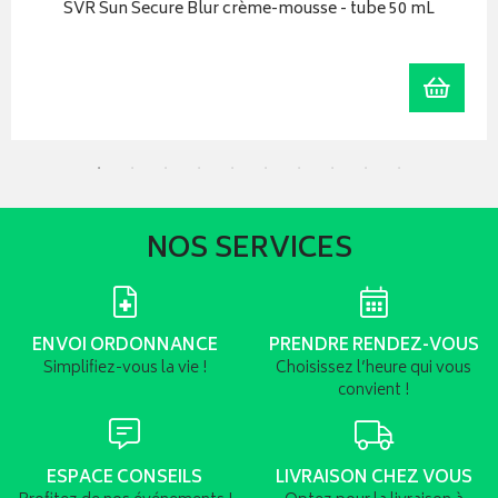
SVR Sun Secure Blur crème-mousse - tube 50 mL
r au panier
Ajoute
NOS SERVICES
ENVOI ORDONNANCE
PRENDRE RENDEZ-VOUS
Simplifiez-vous la vie !
Choisissez l’heure qui vous
convient !
ESPACE CONSEILS
LIVRAISON CHEZ VOUS