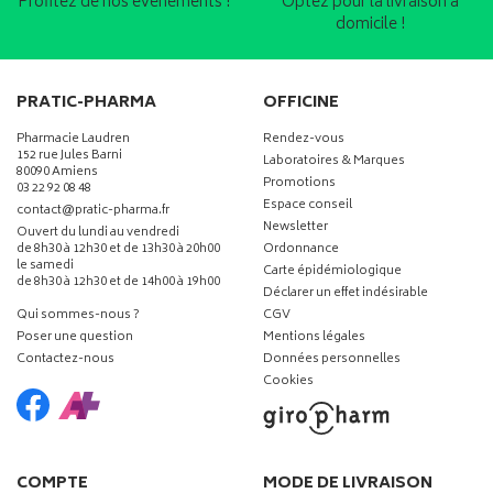
Profitez de nos événements !
Optez pour la livraison à
domicile !
PRATIC-PHARMA
OFFICINE
Pharmacie Laudren
Rendez-vous
152 rue Jules Barni
Laboratoires & Marques
80090 Amiens
Promotions
03 22 92 08 48
Espace conseil
-
-
contact
@
pratic-pharma.fr
Newsletter
Ouvert du lundi au vendredi
de 8h30 à 12h30 et de 13h30 à 20h00
Ordonnance
le samedi
Carte épidémiologique
de 8h30 à 12h30 et de 14h00 à 19h00
Déclarer un effet indésirable
Qui sommes-nous ?
CGV
Poser une question
Mentions légales
Contactez-nous
Données personnelles
Cookies
COMPTE
MODE DE LIVRAISON