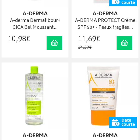
A-DERMA
A-DERMA
A-derma Dermalibour+
A-DERMA PROTECT Crème
CICA Gel Moussant…
SPF 50+ - Peaux fragiles…
10
,
98
€
11
,
69
€
Ajouter au panier
Ajout
14
,
39
€
A-DERMA
A-DERMA