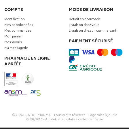
COMPTE
MODE DE LIVRAISON
Identification
Retrait en pharmacie
Mes coordonnées
Livraison chez vous
Mes commandes
Livraison chez un commerçant
Mon panier
PAIEMENT SÉCURISÉ
Mes favoris
Ma messagerie
PHARMACIE EN LIGNE
AGRÉÉE
© 2026
PRATIC-PHARMA
– Tous droits réservés – Page mise à jour le
03/08/2026 –
Apotekisto digitalise cette pharmacie