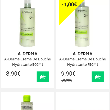
-
1
,
00
€
A-DERMA
A-DERMA
A-Derma Creme De Douche
A-Derma Creme De Douche
Hydratante 500Ml
Hydratante 750Ml
8
,
90
€
9
,
90
€
Ajouter au panier
Ajout
10
,
90
€