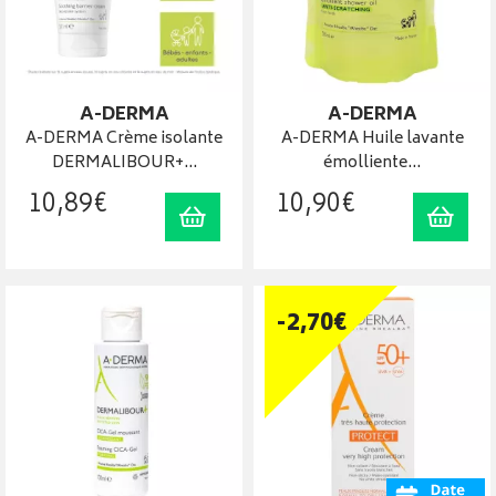
A-DERMA
A-DERMA
A-DERMA Crème isolante
A-DERMA Huile lavante
DERMALIBOUR+…
émolliente…
10
,
89
€
10
,
90
€
Ajouter au panier
Ajout
-
2
,
70
€