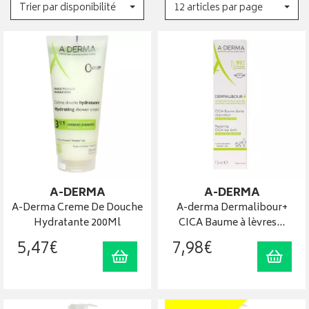
Trier par disponibilité
12 articles par page
A-DERMA
A-DERMA
A-Derma Creme De Douche
A-derma Dermalibour+
Hydratante 200Ml
CICA Baume à lèvres…
5
,
47
€
7
,
98
€
Ajouter au panier
Ajout