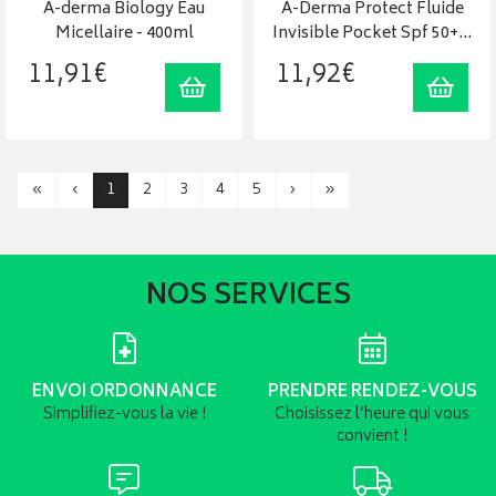
A-derma Biology Eau
A-Derma Protect Fluide
Micellaire - 400ml
Invisible Pocket Spf 50+…
11
,
91
€
11
,
92
€
Ajouter au panier
Ajout
«
‹
1
2
3
4
5
›
»
NOS SERVICES
ENVOI ORDONNANCE
PRENDRE RENDEZ-VOUS
Simplifiez-vous la vie !
Choisissez l’heure qui vous
convient !