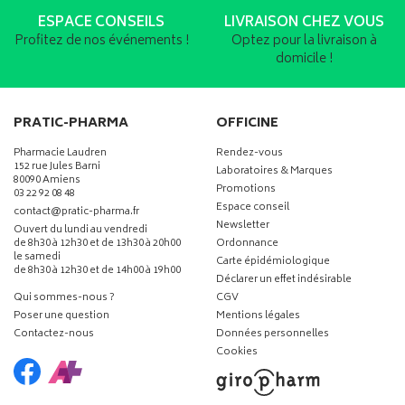
ESPACE CONSEILS
LIVRAISON CHEZ VOUS
Profitez de nos événements !
Optez pour la livraison à
domicile !
PRATIC-PHARMA
OFFICINE
Pharmacie Laudren
Rendez-vous
152 rue Jules Barni
Laboratoires & Marques
80090 Amiens
Promotions
03 22 92 08 48
Espace conseil
-
-
contact
@
pratic-pharma.fr
Newsletter
Ouvert du lundi au vendredi
de 8h30 à 12h30 et de 13h30 à 20h00
Ordonnance
le samedi
Carte épidémiologique
de 8h30 à 12h30 et de 14h00 à 19h00
Déclarer un effet indésirable
Qui sommes-nous ?
CGV
Poser une question
Mentions légales
Contactez-nous
Données personnelles
Cookies