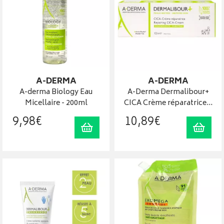
A-DERMA
A-DERMA
A-derma Biology Eau
A-Derma Dermalibour+
Micellaire - 200ml
CICA Crème réparatrice…
9
,
98
€
10
,
89
€
Ajouter au panier
Ajout