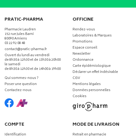
PRATIC-PHARMA
OFFICINE
Pharmacie Laudren
Rendez-vous
152 rue Jules Barni
Laboratoires & Marques
80090 Amiens
Promotions
03 22 92 08 48
Espace conseil
-
-
contact
@
pratic-pharma.fr
Newsletter
Ouvert du lundi au vendredi
de 8h30 à 12h30 et de 13h30 à 20h00
Ordonnance
le samedi
Carte épidémiologique
de 8h30 à 12h30 et de 14h00 à 19h00
Déclarer un effet indésirable
Qui sommes-nous ?
CGV
Poser une question
Mentions légales
Contactez-nous
Données personnelles
Cookies
COMPTE
MODE DE LIVRAISON
Identification
Retrait en pharmacie