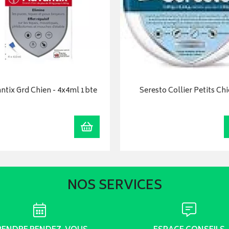
ntix Grd Chien - 4x4ml 1bte
Seresto Collier Petits Ch
r
Ajouter au panier
NOS SERVICES