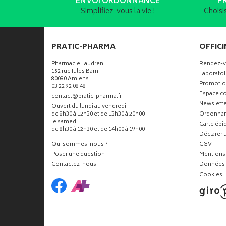
ENVOI ORDONNANCE
P
Simplifiez-vous la vie !
Choisi
PRATIC-PHARMA
OFFICI
Pharmacie Laudren
Rendez-
152 rue Jules Barni
Laboratoi
80090 Amiens
Promotio
03 22 92 08 48
Espace co
-
-
contact
@
pratic-pharma.fr
Newslette
Ouvert du lundi au vendredi
de 8h30 à 12h30 et de 13h30 à 20h00
Ordonna
le samedi
Carte ép
de 8h30 à 12h30 et de 14h00 à 19h00
Déclarer u
Qui sommes-nous ?
CGV
Poser une question
Mentions 
Contactez-nous
Données 
Cookies