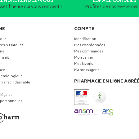
RENDRE RENDEZ-VOUS
ESPACE CONSEILS
ssez l’heure qui vous convient !
Profitez de nos événement
NE
COMPTE
vous
Identification
res & Marques
Mes coordonnées
ns
Mes commandes
nseil
Mon panier
r
Mes favoris
nce
Ma messagerie
idémiologique
PHARMACIE EN LIGNE AGRÉ
n effet indésirable
légales
personnelles