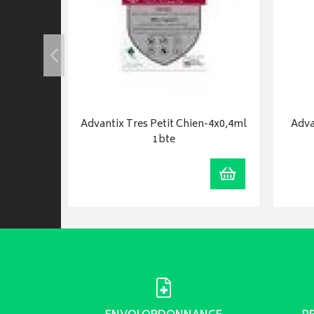
6
Advantix Tres Petit Chien-4x0,4ml
Adva
1bte
Ajouter au panier
Ajouter au panie