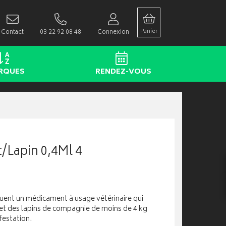
Panier
Contact
03 22 92 08 48
Connexion
RQUES
RENDEZ-VOUS
/Lapin 0,4Ml 4
uent un médicament à usage vétérinaire qui
 et des lapins de compagnie de moins de 4 kg
nfestation.