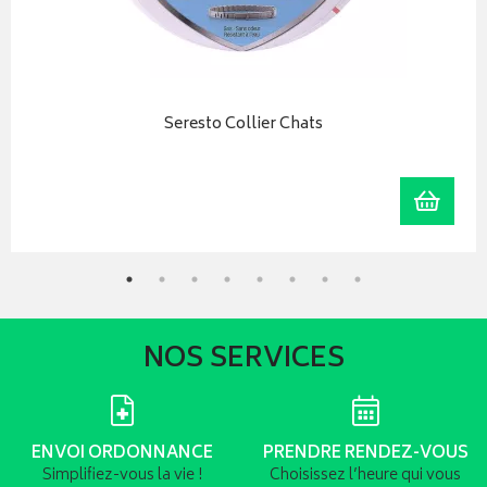
Seresto Collier Chats
r au panier
Ajoute
NOS SERVICES
ENVOI ORDONNANCE
PRENDRE RENDEZ-VOUS
Simplifiez-vous la vie !
Choisissez l’heure qui vous