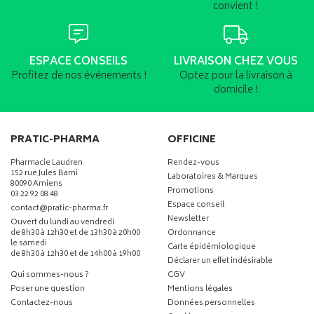
convient !
ESPACE CONSEILS
LIVRAISON CHEZ VOUS
Profitez de nos événements !
Optez pour la livraison à
domicile !
PRATIC-PHARMA
OFFICINE
Pharmacie Laudren
Rendez-vous
152 rue Jules Barni
Laboratoires & Marques
80090 Amiens
Promotions
03 22 92 08 48
Espace conseil
-
-
contact
@
pratic-pharma.fr
Newsletter
Ouvert du lundi au vendredi
de 8h30 à 12h30 et de 13h30 à 20h00
Ordonnance
le samedi
Carte épidémiologique
de 8h30 à 12h30 et de 14h00 à 19h00
Déclarer un effet indésirable
Qui sommes-nous ?
CGV
Poser une question
Mentions légales
Contactez-nous
Données personnelles