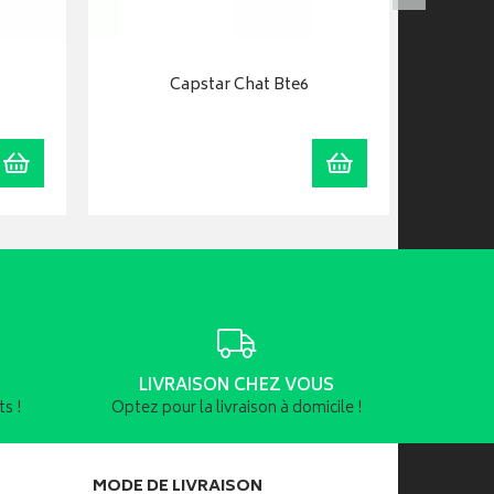
Capstar Chat Bte6
A
Ajouter au panier
Ajouter au panier
LIVRAISON CHEZ VOUS
s !
Optez pour la livraison à domicile !
MODE DE LIVRAISON