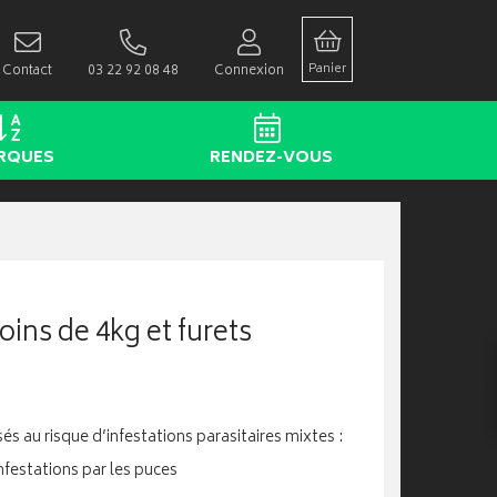
Panier
Contact
03 22 92 08 48
Connexion
RQUES
RENDEZ-VOUS
ins de 4kg et furets
és au risque d’infestations parasitaires mixtes :
nfestations par les puces