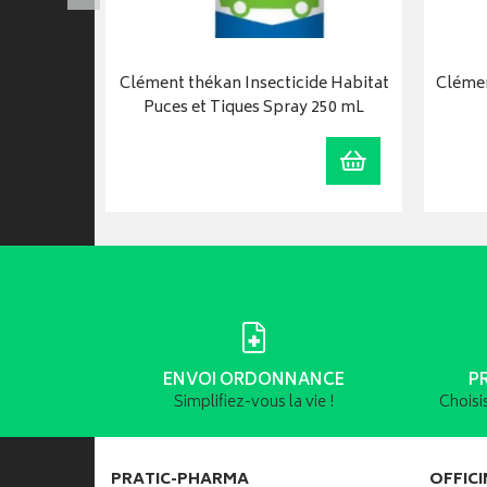
8kg
Clément thékan Insecticide Habitat
Clémen
Puces et Tiques Spray 250 mL
Visualiser
Ajouter au panie
ENVOI ORDONNANCE
P
Simplifiez-vous la vie !
Choisi
PRATIC-PHARMA
OFFICI