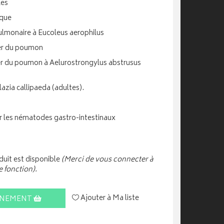
les
ique
pulmonaire à Eucoleus aerophilus
ver du poumon
ver du poumon à Aelurostrongylus abstrusus
lazia callipaeda (adultes).
ar les nématodes gastro-intestinaux
uit est disponible
(Merci de vous connecter à
e fonction).
Ajouter à Ma liste
INEMENT