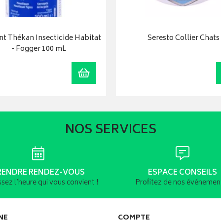
t Thékan Insecticide Habitat
Seresto Collier Chats
- Fogger 100 mL
r
Ajouter au panier
NOS SERVICES
RENDRE RENDEZ-VOUS
ESPACE CONSEILS
ssez l’heure qui vous convient !
Profitez de nos événement
NE
COMPTE