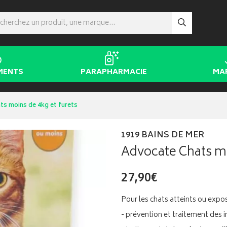
MENTS
PARAPHARMACIE
MA
s moins de 4kg et furets
1919 BAINS DE MER
Advocate Chats mo
27,90€
Pour les chats atteints ou expos
- prévention et traitement des i