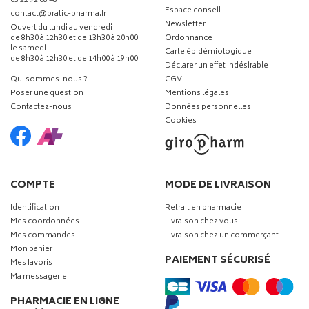
03 22 92 08 48
Espace conseil
-
-
contact
@
pratic-pharma.fr
Newsletter
Ouvert du lundi au vendredi
de 8h30 à 12h30 et de 13h30 à 20h00
Ordonnance
le samedi
Carte épidémiologique
de 8h30 à 12h30 et de 14h00 à 19h00
Déclarer un effet indésirable
Qui sommes-nous ?
CGV
Poser une question
Mentions légales
Contactez-nous
Données personnelles
Cookies
COMPTE
MODE DE LIVRAISON
Identification
Retrait en pharmacie
Mes coordonnées
Livraison chez vous
Mes commandes
Livraison chez un commerçant
Mon panier
PAIEMENT SÉCURISÉ
Mes favoris
Ma messagerie
PHARMACIE EN LIGNE