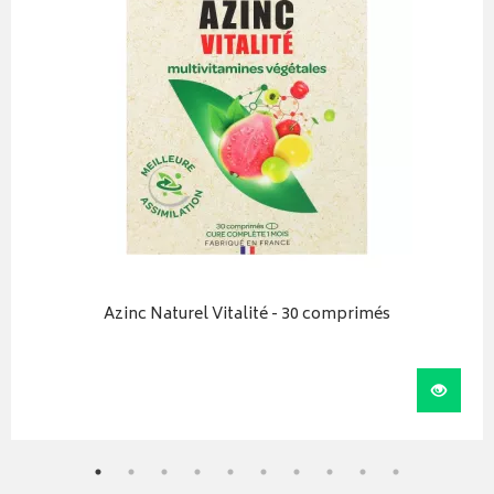
Azinc Naturel Vitalité - 30 comprimés
iser
Visual