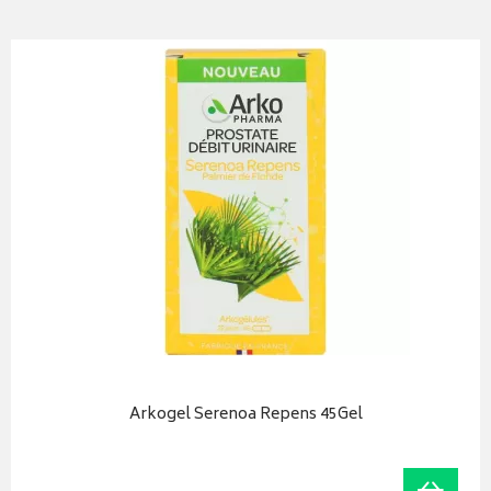
Arkogel Serenoa Repens 45Gel
iser
Ajoute