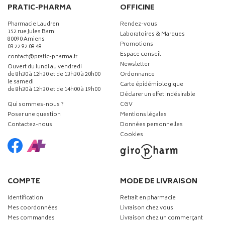
PRATIC-PHARMA
OFFICINE
Pharmacie Laudren
Rendez-vous
152 rue Jules Barni
Laboratoires & Marques
80090 Amiens
Promotions
03 22 92 08 48
Espace conseil
-
-
contact
@
pratic-pharma.fr
Newsletter
Ouvert du lundi au vendredi
de 8h30 à 12h30 et de 13h30 à 20h00
Ordonnance
le samedi
Carte épidémiologique
de 8h30 à 12h30 et de 14h00 à 19h00
Déclarer un effet indésirable
Qui sommes-nous ?
CGV
Poser une question
Mentions légales
Contactez-nous
Données personnelles
Cookies
COMPTE
MODE DE LIVRAISON
Identification
Retrait en pharmacie
Mes coordonnées
Livraison chez vous
Mes commandes
Livraison chez un commerçant