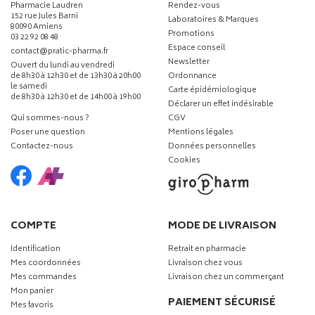
Pharmacie Laudren
Rendez-vous
152 rue Jules Barni
Laboratoires & Marques
80090 Amiens
Promotions
03 22 92 08 48
Espace conseil
-
-
contact
@
pratic-pharma.fr
Newsletter
Ouvert du lundi au vendredi
de 8h30 à 12h30 et de 13h30 à 20h00
Ordonnance
le samedi
Carte épidémiologique
de 8h30 à 12h30 et de 14h00 à 19h00
Déclarer un effet indésirable
Qui sommes-nous ?
CGV
Poser une question
Mentions légales
Contactez-nous
Données personnelles
Cookies
COMPTE
MODE DE LIVRAISON
Identification
Retrait en pharmacie
Mes coordonnées
Livraison chez vous
Mes commandes
Livraison chez un commerçant
Mon panier
PAIEMENT SÉCURISÉ
Mes favoris