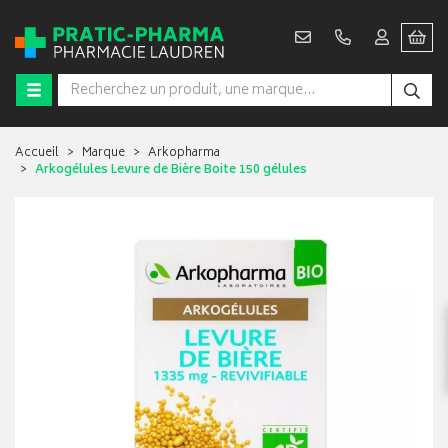
Accueil
Marque
Arkopharma
Arkogélules Levure de Bière Boite 150 gélules